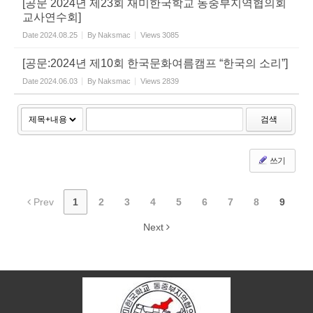
[공문 2024년 제23회 재미한국학교 동중부지역협의회
교사연수회]
Date
2024.08.25
By
Naksmac
Views
3085
[공문:2024년 제10회 한국문화여름캠프 “한국의 소리”]
Date
2024.06.03
By
Naksmac
Views
2839
검색
쓰기
Prev
1
2
3
4
5
6
7
8
9
Next