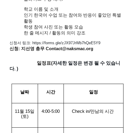
학교 이름 및 소개
인기 한국어 수업 또는 참여와 반응이 좋았던 특별
활동 
학생 참여 사진 또는 활동 모습
한 줄 메시지 / 활동의 의미 강조
신청서 링크: https://forms.gle/zJX97JrWb7hQeE5Y9
신청: 지선영 총무 
Contact@naksmac.org 
일정표
(
자세한
일정은
변경
될
수
있습니
다
. )
날짜
시간
일정
11
월
 15일
4:00-5:00
Check in/만남의 시간 
(
토
)