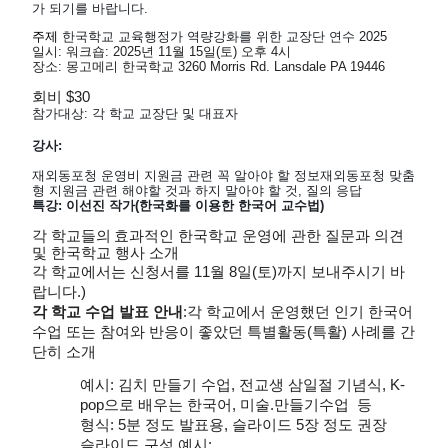
가 되기를 바랍니다.
주제 
한국학교 교육행정가 역량강화를 위한 교장단 연수 2025
일시: 워크숍: 2025년 11월 15일(토) 오후 4시
장소: 몽고메리 한국학교 3260 Morris Rd. Lansdale PA 19446
회비 $30
참가대상: 각 학교 교장단 및 대표자
강사: 
재외동포청 운영비 지원금 관련 꼭 알아야 할 정보재외동포청 맞춤
형 지원금 관련 해야할 것과 하지 말아야 할 것, 질의 응답
특강: 이선진 작가(한국화를 이용한 한국어 교수법)
각 학교들의
효과적인 한국학교 운영에 관한 질문과 의견 
및 한국학교 행사 소개
각 학교에서는 신청서를 11월 8일(토)까지 보내주시기 바
랍니다.)
각 학교 수업 발표 안내
:
각 학교에서 운영했던 인기 한국어 
수업 또는 참여와 반응이 좋았던 특별활동(특활) 사례를 간
단히 소개
예시: 김치 만들기 수업, 전교생 삼일절 기념식, K-
pop으로 배우는 한국어, 미술.만들기수업  등
형식: 5분 정도 발표용, 슬라이드 5장 정도 권장
슬라이드 구성 예시: