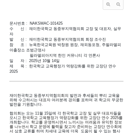
문서번호 :  NAKSMAC-101425
수      신 :  재미한국학교 동중부지역협의회 교장 및 대표자, 실무
자
발      신 :  재미한국학교 동중부지역협의회 회장 조수진
참      조 :  뉴욕한국교육원 박창원 원장, 재외동포청, 주필라델피
아출장소 조범근영사
                 필라델피아지역 한인 커뮤니티 각 언론사
일      자 :  2025년 10월 14일
제      목 :
한국학교 교육행정가 역량강화를 위한 교장단 연수 
2025
재미한국학교
동중부지역협
의회의 
발전과
후세들
의 
뿌리
교육을
위해
수고하시는
 대표자 
여러분께
경
의
를 표하며
귀
학교
의 
무궁한
발전을
기원합니다.
협
의
회는
오는
11월 15일에 각
한국학교
 교장 및 실무 대표자
들을
모시고
 한국학교 교육행정가 역량강화를 위한 교장단 연수 2025를 
개최합니다.
 학교를 운영하시면서 느끼시는 어려움과 유익한 정보
를 
학교 운영에 활력을 찾고자 준비하는 교장단 연수회에
나누면서 
서 
상호 교류를 하며 차세대 교육에 더욱  도움이 될 수 있는 행사