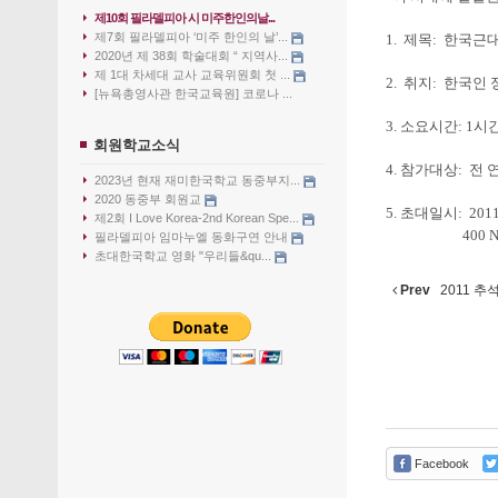
제10회 필라델피아 시 미주한인의날...
제7회 필라델피아 ‘미주 한인의 날’...
1. 제목: 한국
2020년 제 38회 학술대회 “ 지역사...
제 1대 차세대 교사 교육위원회 첫 ...
2. 취지: 한국
[뉴욕총영사관 한국교육원] 코로나 ...
3. 소요시간: 1시간
회원학교소식
4. 참가대상: 전 
2023년 현재 재미한국학교 동중부지...
2020 동중부 회원교
5. 초대일시: 2011.
제2회 I Love Korea-2nd Korean Spe...
400 N. Bethl
필라델피아 임마누엘 동화구연 안내
초대한국학교 영화 "우리들&qu...
Prev
2011 
Facebook