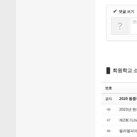
✔
댓글 쓰기
?
댓
회원학교 
번호
2020 동
공지
2023년
48
제2회 I L
47
필라델피아
46