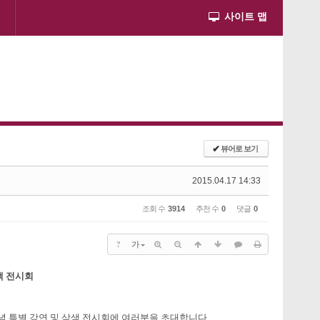
사이트 맵
✔
뷰어로 보기
2015.04.17 14:33
조회 수
3914
추천 수
0
댓글
0
?
가
색 전시회
념 특별 강연 및 삼색 전시회에 여러분을 초대합니다.