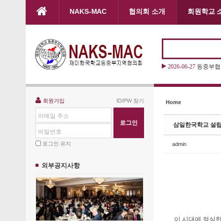
본문으로 바로가기
NAKS-MAC
협의회 소개
회원학교 
Sketchbook5, 스케치북5
Sketchbook5, 스케치북5
2026-06-27
동중부협의
Sketchbook5, 스케치북5
Sketchbook5, 스케치북5
회원가입
ID/PW 찾기
Home
이메일 주소
삼일한국학교 설립 
비밀번호
로그인 유지
admin
외부공지사항
이 시대에 절실한