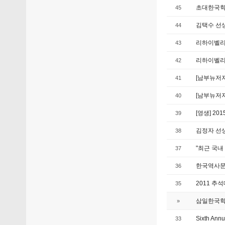
초대한국학
45
김택수 선생
44
리하이벨
43
리하이벨리
42
[남부뉴저지
41
[남부뉴저
40
[영생] 2
39
김정자 선
38
"최근 국내
37
한국역사문화 
36
2011 추
35
삼일한국학교
»
Sixth Ann
33