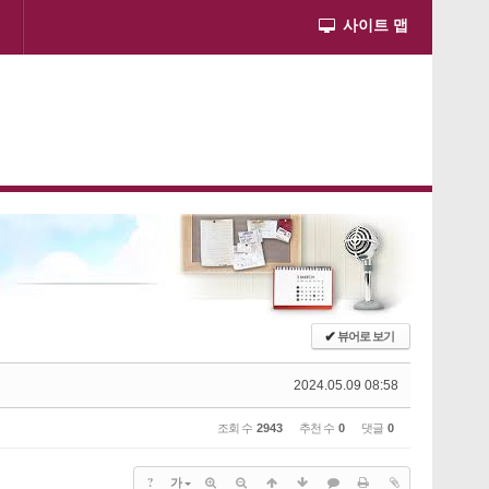
사이트 맵
✔
뷰어로 보기
2024.05.09 08:58
조회 수
2943
추천 수
0
댓글
0
?
가