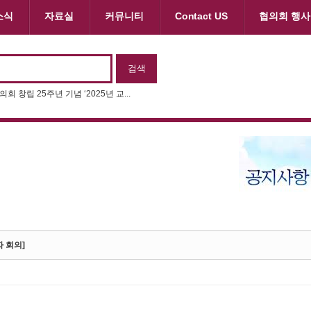
소식
자료실
커뮤니티
Contact US
협의회 행사
제11회 동화구연대회 & 제22회 나...
자 회의]