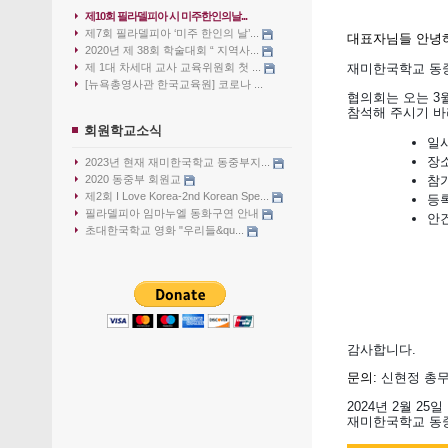
제10회 필라델피아 시 미주한인의날...
제7회 필라델피아 ‘미주 한인의 날’...
대표자님들 안녕
2020년 제 38회 학술대회 “ 지역사...
제 1대 차세대 교사 교육위원회 첫 ...
재미한국학교
동
[뉴욕총영사관 한국교육원] 코로나 ...
협의회는 오는 3
참석해 주시기 바
회원학교소식
일시
장
2023년 현재 재미한국학교 동중부지...
참가
2020 동중부 회원교
제2회 I Love Korea-2nd Korean Spe...
등록
필라델피아 임마누엘 동화구연 안내
안
초대한국학교 영화 "우리들&qu...
감사합니다.
문의:
신현정 총무
2024년 2월 25일
재미한국학교 동