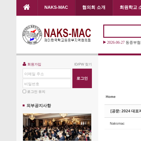
본문으로 바로가기
NAKS-MAC
협의회 소개
회원학교 
Sketchbook5, 스케치북5
Sketchbook5, 스케치북5
2026-06-27
2026 “
Sketchbook5, 스케치북5
Sketchbook5, 스케치북5
회원가입
ID/PW 찾기
이메일 주소
비밀번호
로그인 유지
Home
외부공지사항
[공문: 2024 대표
Naksmac