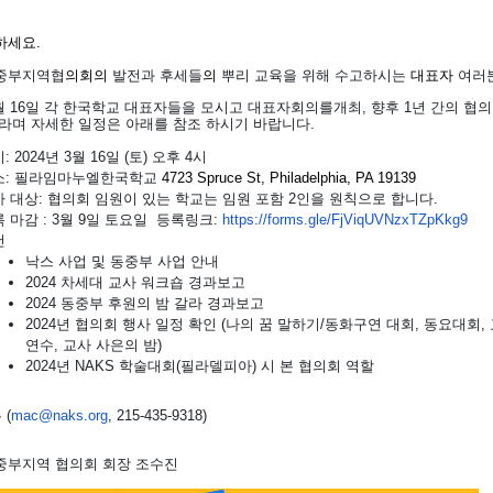
하세요.
중부지역협
의회의
발전과
후세들
의
뿌리
교육을
위해
수고하시는
대표자
여러
월 16일 각 한국학교 대표자들을 모시고 대표자회의를개최, 향후 1년 간의 협
라며 자세한 일정은 아래를 참조 하시기 바랍니다.
: 2024년 3월 16일 (토) 오후 4시
소: 필라임마누엘한국학교
4723 Spruce St, Philadelphia, PA 19139
 대상: 협의회 임원이 있는 학교는 임원 포함 2인을 원칙으로 합니다.
 마감 : 3월 9일 토요일 등록링크:
https://forms.gle/
FjViqUVNzxTZpKkg9
건
낙스 사업 및 동중부 사업 안내
2024 차세대 교사 워크숍 경과보고
2024 동중부 후원의 밤 갈라 경과보고
2024년 협의회 행사 일정 확인 (나의 꿈 말하기/동화구연 대회, 동요대회
연수, 교사 사은의 밤)
2024년 NAKS 학술대회(필라델피아) 시 본 협의회 역할
 (
mac@naks.org
, 215-435-9318)
중부지역 협의회 회장 조수진