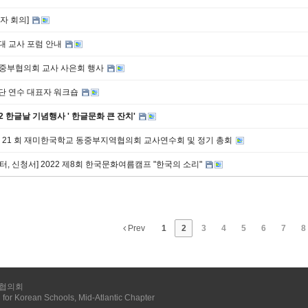
표자 회의]
세대 교사 포럼 안내
동중부협의회 교사 사은회 행사
장단 연수 대표자 워크숍
22 한글날 기념행사 ' 한글문화 큰 잔치'
 제 21 회 재미한국학교 동중부지역협의회 교사연수회 및 정기 총회
스터, 신청서] 2022 제8회 한국문화여름캠프 "한국의 소리"
Prev
1
2
3
4
5
6
7
8
협의회
 for Korean Schools, Mid-Atlantic Chapter