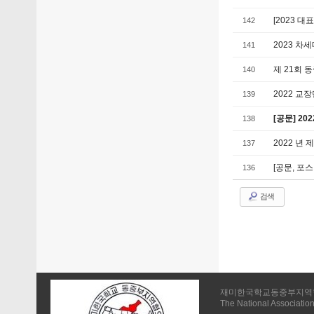
[2023 대
142
2023 차
141
제 21회 
140
2022 교
139
[공문] 20
138
2022 년
137
[공문, 포
136
검색
재미한국학교동중부지역
The National Association