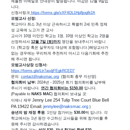
제출한 이메일로 안내문이 발송됩니다. 마감은 12월 9일입
니다. 
신청서링크
 https://forms.gle/xXF4QL1Hp8joq8r2A
모범교사 선정:
학교마다 최소 3년 이상 근속하시고 특별히 2세 민족 정체
성 교육에 노고가 큰 교사
교사가 10명 미만인 학교는 1명, 10명 이상인 학교는 2명을 
선정하셔서 
12월 7일 (토)까지
 명단을 보내주시기 바랍니
다. (학교장 혹은 실무자도 대상에 포함됩니다.)해당교사가 
없는 경우에는 무리하게 추천하지 마시고 다음기회에 추천
해 주시면 됩니다. 
모범교사상장 신청서: 
https://forms.gle/Ltr7asdjFEgkRCED7
문의: 
contact@naksmac.org
  (협의회 총무 지선영)
협의회비 납부:
 2024년 - 2025년 회기 협의회비를 납부해 
주시기 바랍니다. 
연간 협의회비는 $150.00
 입니다. 
(Payable to 
NAKS MAC
) 협의회비 보내실 곳: 
Jenny Lee 254 Tulip Tree Court Blue Bell 
이제니 재무 
PA 19422 Email: 
jennylee@naksmac.org
 )
송년의 밤 재정 후원
: 1인당 참가비는 
$30.00
씩 입니다. 각 
학교에서는 1년 동안 수고하신 교사들을 위해 참가비를 후
원해 주시면 감사하겠습니다. 
가족 참여 가능: 
성인 $30, 자녀 참가비 학생 $20