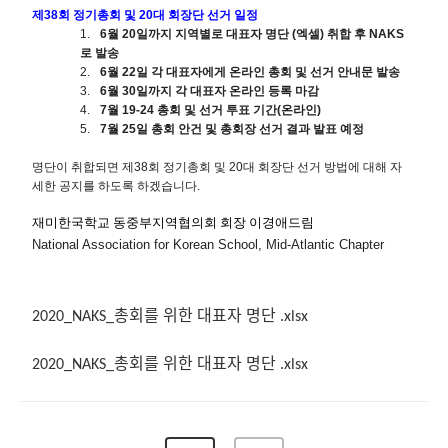
제
38
회 정기총회 및
20
대 회장단 선거 일정
1.
6
월
20
일까지 지역별로 대표자 명단
(
엑셀
)
취합 후
NAKS
로 발송
2.
6
월
22
일 각 대표자에게 온라인 총회 및 선거 안내문 발송
3.
6
월
30
일까지 각 대표자 온라인 등록 마감
4.
7
월
19-24
총회 및 선거 투표 기간
(
온라인
)
5.
7
월
25
일 총회 안건 및 총회장 선거 결과 발표 예정
명단이 취합되면 제
38
회 정기총회 및
20
대 회장단 선거 방법에 대해 자
세한 공지를 하도록 하겠습니다.
재미한국학교 동중부지역협의회 회장 이경애드림
National Association for Korean School, Mid-Atlantic Chapter
2020_NAKS_총회를 위한 대표자 명단 .xlsx
2020_NAKS_총회를 위한 대표자 명단 .xlsx