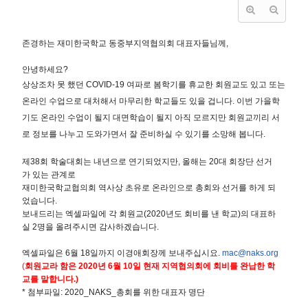
존경하는 재미한국학교 동중부지역협의회 대표자들님께,
안녕하세요
?
상상조차 못 했던
COVID-19
여파로 봄학기를 휴교한 회원교도 있고 또는
온라인 수업으로 대처해서 마무리한 학교들도 있을 겁니다
.
이번 가을학
기도 온라인 수업이 될지 대면학습이 될지 아직 모르지만 회원교끼리 서
로 정보를 나누고 도와가면서 잘 준비하실 수 있기를 소망해 봅니다
.
제
38
회 학술대회는 내년으로 연기되었지만
,
올해는
20
대 회장단 선거
가 있는 관계로
재미한국학교협의회 역사상 초유로 온라인으로 총회와 선거를 하게 되
었습니다
.
보내드리는 엑셀파일에 각 회원교(2020년도 회비를 낸 학교)의 대표하
실 2명을 올려주시면 감사하겠습니다.
엑셀파일은 6월 18일까지 이경애회장께 보내주십시요.
mac@naks.org
(
회원교라 함은
2020
년
6
월
10
일 현재 지역협의회에 회비를 완납한 학
교를 말합니다
.)
*
첨부파일
: 2020_NAKS_
총회를 위한 대표자 명단