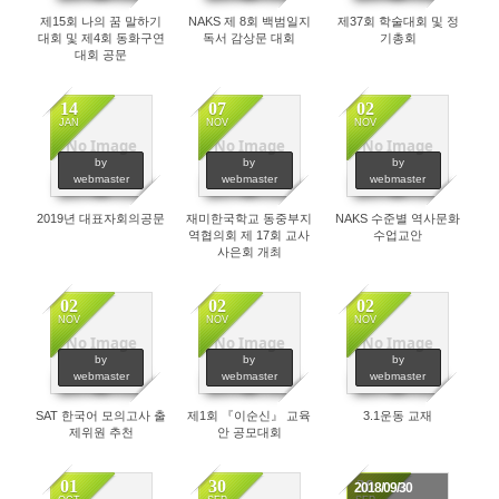
제15회 나의 꿈 말하기
NAKS 제 8회 백범일지
제37회 학술대회 및 정
대회 및 제4회 동화구연
독서 감상문 대회
기총회
대회 공문
14
07
02
JAN
NOV
NOV
No Image
No Image
No Image
3429
2475
2455
by
by
by
webmaster
webmaster
webmaster
2019년 대표자회의공문
재미한국학교 동중부지
NAKS 수준별 역사문화
역협의회 제 17회 교사
수업교안
사은회 개최
02
02
02
NOV
NOV
NOV
No Image
No Image
No Image
2466
2638
2435
by
by
by
webmaster
webmaster
webmaster
SAT 한국어 모의고사 출
제1회 『이순신』 교육
3.1운동 교재
제위원 추천
안 공모대회
01
30
30
2018/09/30