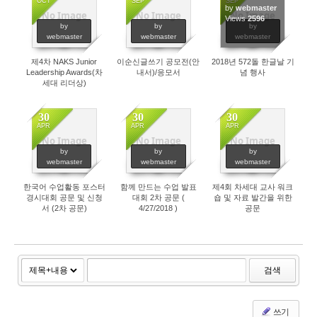
OCT
SEP
SEP
by
webmaster
No Image
No Image
No Image
2845
4871
Views
2596
by
by
by
webmaster
webmaster
webmaster
제4차 NAKS Junior
이순신글쓰기 공모전(안
2018년 572돌 한글날 기
Leadership Awards(차
내서)/응모서
념 행사
세대 리더상)
30
30
30
APR
APR
APR
No Image
No Image
No Image
2637
2745
2607
by
by
by
webmaster
webmaster
webmaster
한국어 수업활동 포스터
함께 만드는 수업 발표
제4회 차세대 교사 워크
경시대회 공문 및 신청
대회 2차 공문 (
숍 및 자료 발간을 위한
서 (2차 공문)
4/27/2018 )
공문
검색
쓰기