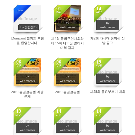
01
14
notice
MAY
APR
No Image
No Image
8628
2806
2855
by
by
by 정안젤라
webmaster
webmaster
[Donation] 협의회 후원
제2회 차세대 장학생 선
제4회 동화구연대회와
을 환영합니다.
발 공고
제 15회 나의꿈 말하기
대회 결과
06
06
19
APR
APR
MAR
No Image
2926
3347
2501
by
by
by
webmaster
webmaster
webmaster
제28회 동요부르기 대회
2019 통일골든벨 예상
2019 통일골든벨
문제
13
14
14
MAR
JAN
JAN
No Image
No Image
No Image
2511
2475
2814
by
by
by
webmaster
webmaster
webmaster