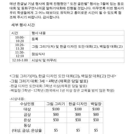
매년
한글날
기념
행사에
함께
진행했던
“
도전
골든벨
”
행사는
5
월에
있는
동요
대회
및
동화구연
/
나의꿈
말하기대회때
진행될
것입니다
.
아무쪼록
이번
행사가
우리
학생들에게
그
어느
때보다도
유익하고
흥미로운
시간이
될
수
있도록
협
조해
주시기
바랍니다
.
감사합니다
.
세부
행사
시간
시간
행사
내용
10:00-
등록
10:20
10:20-
그림
그리기
(
저
)
및
한글
디자인
도안
대회
(
고
),
백일장
대회
(
고
)
11:30
11:30-
점심식사
12:10
12:10-1:00
시상식
및
마무리
<
그림
그리기
(
저
),
한글
디자인
도안
대회
(
고
),
백일장
대회
(
고
)
안내
>
-
그림
그리기
대회
: 3
세
~ 4
학년
(
제목은
당일
발표
)
-
한글
디자인
도안대회
: 5
학년
이상
(
제목은
당일
발표
)
-
백일장
: 5
학년
~ 12
학년
(
한국에서
1
년
이상
정규
교육을
받지
않은
학생
)
-
시상내용
:
수상인원
그림
그리기
한글
디자인
백일장
대상
$100
$100
$100
금상
$80
$80
$80
은상
$50
$50
$50
동상
(
대상
,
금상
,
은상을
$5
$5
$5