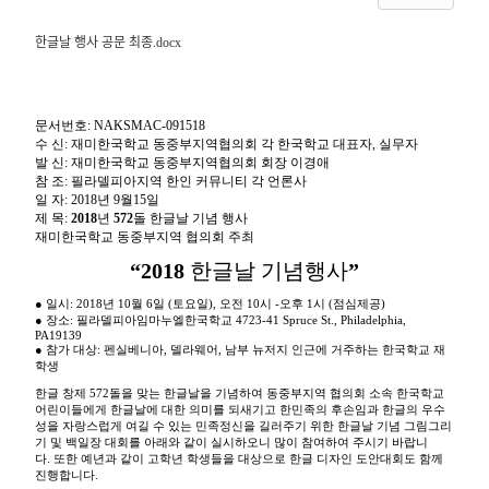
한글날 행사 공문 최종.docx
문서번호
: NAKSMAC-091518
수
신
:
재미한국학교
동중부지역협의회
각
한국학교
대표자
,
실무자
발
신
:
재미한국학교
동중부지역협의회
회장
이경애
참
조
:
필라델피아지역
한인
커뮤니티
각
언론사
일
자
: 2018
년
9
월
15
일
제
목
:
2018
년
572
돌
한글날
기념
행사
재미한국학교
동중부지역
협의회
주최
“2018
한글날
기념행사
”
●
일시
: 2018
년
10
월
6
일
(
토요일
),
오전
10
시
-
오후
1
시
(
점심제공
)
●
장소
:
필라델피아임마누엘한국학교
4723-41 Spruce St., Philadelphia,
PA19139
●
참가
대상
:
펜실베니아
,
델라웨어
,
남부
뉴저지
인근에
거주하는
한국학교
재
학생
한글
창제
572
돌을
맞는
한글날을
기념하여
동중부지역
협의회
소속
한국학교
어린이들에게
한글날에
대한
의미를
되새기고
한민족의
후손임과
한글의
우수
성을
자랑스럽게
여길
수
있는
민족정신을
길러주기
위한
한글날
기념
그림그리
기
및
백일장
대회를
아래와
같이
실시하오니
많이
참여하여
주시기
바랍니
다
.
또한
예년과
같이
고학년
학생들을
대상으로
한글
디자인
도안대회도
함께
진행합니다
.