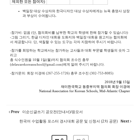
제외한
모든
참여자
)
백일장
대상
수상자와
한극디자인
대상
수상자에게는
뉴욕
총영사
상장
과
부상이
수여됩니다
.
-
참가비
:
없음
(
단
,
협의회비를
납부한
학교의
학생에
한해
참가할
수
있습니다
)
-
그림
그리기
,
한글
디자인
대회용
도화지와
백일장
대회용
원고지는
협의회에
서
제공합니다
.
단
,
색칠할
수
있는
도구는
각자
지참하여
주시기
바랍니다
.
-
참가를
희망하는
학교에서는
참가하는
교사들과
대회
부문별
학생들의
숫자
그
리고
총
식수인원을
10
월
1
일
(
월
)
까지
협의회
조수진
총무
(delawarekoreanschool@gmail.com)
에게
알려
주시기
바랍니다
.
-
참가문의
:
회장
이경애
(267-255-1726)
총무
조수진
(302-753-8085)
2018
년
9
월
15
일
재미한국학교
동중부지역
협의회
회장
이경애
National Association for Korean Schools, Mid-Atlantic Chapter
Prev
이순신글쓰기 공모전(안내서)/응모서
한국어 수업활동 포스터 경시대회 공문 및 신청서 (2차 공문)
Next