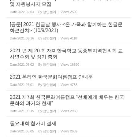
및 자원봉사자 모집
Date
2022.02.03
By
정안젤라
Views
2500
[공문] 2021 한글날 행사 <온 가족과 함께하는 한글문
화큰잔치> (10/9/2021)
Date
2021.09.16
By
정안젤라
Views
4118
2021 년 제 20 회 재미한국학교 동중부지역협의회 교
사연수회 및 정기 총회
Date
2021.08.02
By
정안젤라
Views
16890
2021 온라인 한국문화여름캠프 안내문
Date
2021.07.01
By
정안젤라
Views
4788
2021 제7회 한국문화여름캠프 “선배에게 배우는 한국
문화의 과거와 현재”
Date
2021.06.15
By
정안젤라
Views
2960
동요대회 참가비 결제
Date
2021.05.05
By
정안젤라
Views
2639