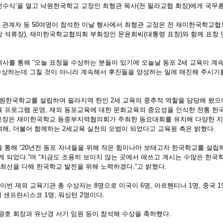
수식’을 열고 낙원한국학교 교장인 최형관 목사(전 필라교협 회장)에게 국무
교 관계자 등 50여명이 참석한 이날 행사에서 최형관 교장은 전 재미한국학교
 석류장), 재미한국학교협의회 부회장인 문윤희씨(대통령 표창)와 함께 표창 
사를 통해 “오늘 표창을 수상하는 분들이 있기에 오늘날 동포 2세 교육이 계
을 수상하는데 그칠 것이 아니라 계속해서 후진들을 양성하는 일에 매진해 주시기를
 낙원한국학교를 설립하여 필라지역 한인 2세 교육의 중추적 역할을 담당해 왔으
 프로그램 운영, 재외 동포교육에 대한 문화교육의 중요성을 인식한 전통 한
 교장은 재미한국학교 동중부지역협의회가 주최한 동요대회를 유치해 다양한 지
해, 더불어 함께하는 2세교육 실천의 모범이 되었다고 교육원 측은 밝혔다.
 통해 “20년전 동포 자녀들을 위해 작은 힘이나마 보태고자 한국학교를 설립
게 되었다.”며 “지금도 조용히 보이지 않는 곳에서 애쓰고 계시는 수많은 한국
 최선을 다해 한국학교 발전을 위해 노력하겠다.”고 밝혔다.
이번 재외 교육기관 총 수상자는 8명으로 미국이 6명, 아르헨티나 1명, 중국 1
 샌프란시스코 1명, 워싱턴 2명이다.
광호 회장과 유난경 서기 임원 등이 참석해 수상을 축하했다.