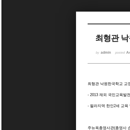
Sketchbook5, 스케치북5
최형관 낙
Sketchbook5, 스케치북5
admin
Ap
by
posted
최형관 낙원한국학교 교장
- 2013 재외 국민교육발
- 필라지역 한인2세 교육
주뉴욕총영사관(총영사 손세