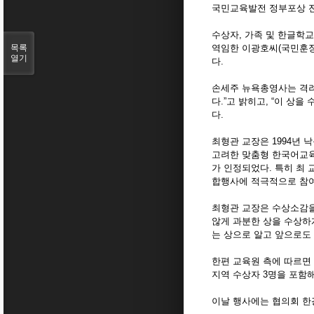
국민교육발전 정부포상 전
수상자, 가족 및 한글학
목록
역임한 이광호씨(국민훈장
열기
다.
손세주 뉴욕총영사는 격려
다.”고 밝히고, “이 상
다.
최형관 교장은 1994년
고려한 맞춤형 한국어교육
가 인정되었다. 특히 최
합행사에 적극적으로 참여
최형관 교장은 수상소감을
않게 과분한 상을 수상하
는 상으로 알고 앞으로도
한편 교육원 측에 따르면 
지역 수상자 3명을 포함해
이날 행사에는 협의회 한