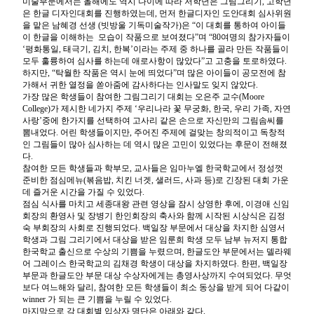
미술부문에서는
올해에도
역시
나이에
따라
저학년은
그림그리기
,
고학년
은
한글
디자인대회를
진행하였는데
,
먼저
한글디자인
도안대회
심사위원
을
맡은
남혜경
선생
(
빗방울
기독미술작가
)
은
“
이
대회를
통하여
아이들
이
한글을
이해하는
모습이
작품으로
보여졌다
”
며
“80
여명의
참가자들이
‘
평화통일
,
태극기
,
김치
,
한복
’
이라는
주제
중
하나를
골라
만든
작품들이
모두
훌륭하여
심사를
하는데
애로사항이
많았다
”
고
고충을
토로하였다
.
하지만
, “
탁월한
작품은
역시
눈에
띄었다
”
며
많은
아이들이
공모전에
참
가해서
귀한
열정을
쏟아줌에
감사하다는
인사말도
잊지
않았다
.
가장
많은
학생들이
참여한
그림그리기
대회는
오은주
교수
(Moore
College)
가
제시한
네가지
주제
‘
우리나라
꽃
무궁화
,
한국
,
우리
가족
,
자연
사랑
’
중에
한가지를
선택하여
고사리
같은
손으로
자신만의
그림솜씨를
뽐내었다
.
어린
학생들이지만
,
주어진
주제에
걸맞는
창의적이고
독창적
인
그림들이
많아
심사하는
데
역시
많은
고민이
있었다는
후문이
전해졌
다
.
참여한
모든
학생들과
학부모
,
교사들은
임마누엘
한국학교에서
정성껏
준비한
점심메뉴
(
볶음밥
,
치킨
너겟
,
샐러드
,
사과
등
)
로
긴장된
대회
가운
데
즐거운
시간을
가질
수
있었다
.
점심
식사를
마치고
세종대왕
관련
영상을
잠시
상영한
후에
,
이경애
신임
회장의
환영사
및
장병기
한인회장의
축사와
함께
시작된
시상식은
김정
숙
부회장의
사회로
진행되었다
.
백일장
부문에서
대상을
차지한
심영서
학생과
그림
그리기에서
대상을
받은
임룬희
학생
모두
남부
뉴저지
통합
한국학교
출신으로
수상의
기쁨을
누렸으며
,
한글도안
부문에서는
델라웨
어
그레이스
한국학교의
김채경
학생이
대상을
차지하였다
.
한편
,
백일장
부문과
한글도안
부문
대상
수상자에게는
총영사상까지
수여되었다
.
무엇
보다
여느해와
달리
,
참여한
모든
학생들이
최소
동상을
받게
되어
다같이
winner
가
되는
큰
기쁨을
누릴
수
있었다
.
마지막으로
각
대회별
입상자
명단은
아래와
같다
.