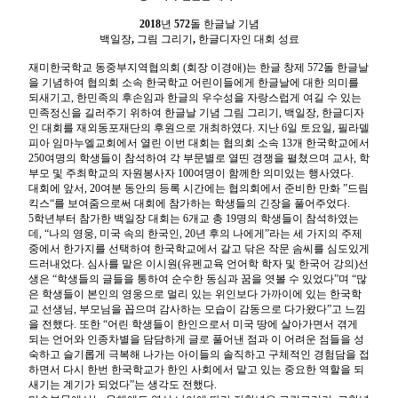
2018
년
572
돌
한글날
기념
백일장
,
그림
그리기
,
한글디자인
대회
성료
재미한국학교
동중부지역협의회
(
회장
이경애
)
는
한글
창제
572
돌
한글날
을
기념하여
협의회
소속
한국학교
어린이들에게
한글날에
대한
의미를
되새기고
,
한민족의
후손임과
한글의
우수성을
자랑스럽게
여길
수
있는
민족정신을
길러주기
위하여
한글날
기념
그림
그리기
,
백일장
,
한글디자
인
대회를
재외동포재단의
후원으로
개최하였다
.
지난
6
일
토요일
,
필라델
피아
임마누엘교회에서
열린
이번
대회는
협의회
소속
13
개
한국학교에서
250
여명의
학생들이
참석하여
각
부문별로
열띤
경쟁을
펼쳤으며
교사
,
학
부모
및
주최학교의
자원봉사자
100
여명이
함께한
의미있는
행사였다
.
대회에
앞서
, 20
여분
동안의
등록
시간에는
협의회에서
준비한
만화
”
드림
킥스
“
를
보여줌으로써
대회에
참가하는
학생들의
긴장을
풀어주었다
.
5
학년부터
참가한
백일장
대회는
6
개교
총
19
명의
학생들이
참석하였는
데
, “
나의
영웅
,
미국
속의
한국인
, 20
년
후의
나에게
”
라는
세
가지의
주제
중에서
한가지를
선택하여
한국학교에서
갈고
닦은
작문
솜씨를
심도있게
드러내었다
.
심사를
맡은
이시원
(
유펜교육
언어학
학자
및
한국어
강의
)
선
생은
“
학생들의
글들을
통하여
순수한
동심과
꿈을
엿볼
수
있었다
”
며
“
많
은
학생들이
본인의
영웅으로
멀리
있는
위인보다
가까이에
있는
한국학
교
선생님
,
부모님을
꼽으며
감사하는
모습이
감동으로
다가왔다
”
고
느낌
을
전했다
.
또한
“
어린
학생들이
한인으로서
미국
땅에
살아가면서
겪게
되는
언어와
인종차별을
담담하게
글로
풀어낸
점과
이
어려운
점들을
성
숙하고
슬기롭게
극복해
나가는
아이들의
솔직하고
구체적인
경험담을
접
하면서
다시
한번
한국학교가
한인
사회에서
맡고
있는
중요한
역할을
되
새기는
계기가
되었다
”
는
생각도
전했다
.