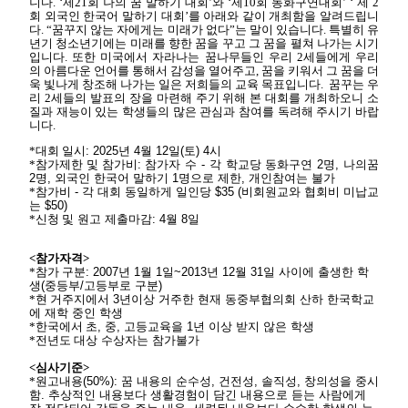
니다
. ‘
제
21
회
나의
꿈
말하기
대회
’
와
‘
제
10
회
동화구연대회
’ ‘
제
2
회
외국인
한국어
말하기
대회
’
를
아래와
같이
개최함을
알려드립니
다
. “
꿈꾸지
않는
자에게는
미래가
없다
”
는
말이
있습니다
.
특별히
유
년기
청소년기에는
미래를
향한
꿈을
꾸고
그
꿈을
펼쳐
나가는
시기
입니다
.
또한
미국에서
자라나는
꿈나무들인
우리
2
세들에게
우리
의
아름다운
언어를
통해서
감성을
열어주고
,
꿈을
키워서
그
꿈을
더
욱
빛나게
창조해
나가는
일은
저희들의
교육
목표입니다
.
꿈꾸는
우
리
2
세들의
발표의
장을
마련해
주기
위해
본
대회를
개최하오니
소
질과
재능이
있는
학생들의
많은
관심과
참여를
독려해
주시기
바랍
니다
.
*대회
일시
: 2025
년
4
월
12
일
(
토
) 4
시
*참가제한
및
참가비
:
참가자
수
-
각
학교당
동화구연
2
명
,
나의꿈
2
명
,
외국인
한국어
말하기
1
명으로
제한
,
개인참여는
불가
*참가비
-
각
대회
동일하게
일인당
$35 (
비회원교와
협회비
미납교
는
$50)
*신청
및
원고
제출마감
: 4
월
8
일
<
참가자격
>
*참가
구분
: 2007
년
1
월
1
일
~2013
년
12
월
31
일
사이에
출생한
학
생
(
중등부
/
고등부로
구분
)
*현
거주지에서
3
년이상
거주한
현재
동중부협의회
산하
한국학교
에
재학
중인
학생
*한국에서
초
,
중
,
고등교육을
1
년
이상
받지
않은
학생
*전년도
대상
수상자는
참가불가
<
심사기준
>
*원고내용
(50%):
꿈
내용의
순수성
,
건전성
,
솔직성
,
창의성을
중시
함
.
추상적인
내용보다
생활경험이
담긴
내용으로
듣는
사람에게