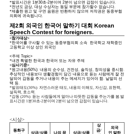
*발표시간은
1
분
30
초
-2
분이며
2
분이
넘으면
감점이
있습니다
.
*전년도
금상
,
대상
수상자는
동일
부문에
참가할수
없습니다
.
*제출한
원고
및
구연
음원은
반환하지
않으며
저작권은
동중부협
의회에
귀속됩니다
.
제
2
회
외국인
한국어
말하기
대회
Korean
Speech Contest for foreigners.
<
참가대상
>
*한국어를
구사할
수
있는
동중부협의회
소속
한국학교
재학중인
고등학교
이상
성인
외국인
<
주제
Topic>
*내겐
특별한
한국과
한국어
또는
자유
주제
<
심사기준
>
*원고내용
(50%):
내용의
순수성
,
건전성
,
솔직성
,
창의성을
중시함
.
추상적인
내용보다
생활경험이
담긴
내용으로
듣는
사람에게
잘
전
달되어
감동을
주거나 내용이
주는
메세지가
있어야
함
.
낱말의
선
택
등
.
*발표태도
(30%):
자연스러운
태도
,
내용의
이해도
,
자신감
,
표현력
,
설득력
,
호소력
.
*감동
(20%):
듣는
사람들에게
얼마나
따뜻한
감동을
주는가를
봄
.
발
표시간은
1
분
30
초
-2
분이며
2
분이
넘으면
감점이
있습니다
.
<
시상
>
상
외국
동화구
금
/
상금
/
상품
나의
꿈
상금
/
상품
인
말하