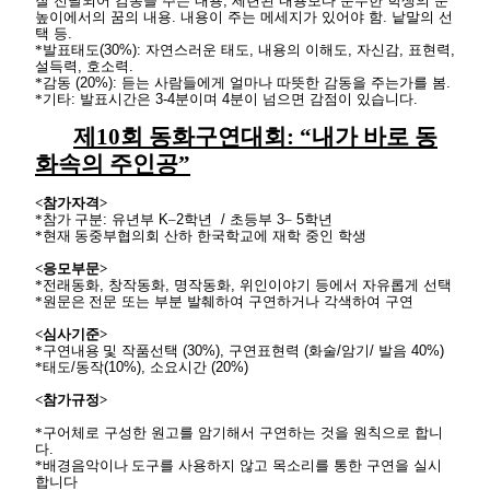
잘
전달되어
감동을
주는
내용
,
세련된
내용보다
순수한
학생의
눈
높이에서의
꿈의
내용
.
내용이
주는
메세지가
있어야
함
.
낱말의
선
택
등
.
*발표태도
(30%):
자연스러운
태도
,
내용의
이해도
,
자신감
,
표현력
,
설득력
,
호소력
.
*감동
(20%):
듣는
사람들에게
얼마나
따뜻한
감동을
주는가를
봄
.
*기타
:
발표시간은
3-4
분이며
4
분이
넘으면
감점이
있습니다
.
제
10
회
동화구연대회
: “
내가
바로
동
화속의
주인공
”
<
참가자격
>
*참가
구분
:
유년부
K
–
2
학년
/
초등부
3
–
5
학년
*현재
동중부협의회
산하
한국학교에
재학
중인
학생
<
응모부문
>
*전래동화
,
창작동화
,
명작동화
,
위인이야기
등에서
자유롭게
선택
*원문은
전문
또는
부분
발췌하여
구연하거나
각색하여
구연
<
심사기준
>
*구연내용
및
작품선택
(30%),
구연표현력
(
화술
/
암기
/
발음
40%)
*태도
/
동작
(10%),
소요시간
(20%)
<
참가규정
>
*구어체로
구성한
원고를
암기해서
구연하는
것을
원칙으로
합니
다
.
*배경음악이나
도구를
사용하지
않고
목소리를
통한
구연을
실시
합니다