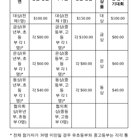
연
상
기대회
품
대상
(
전
대상
(
전
대
$100.00
$150.00
$100.00
체
1
명
)
체
1
명
)
상
금상
(
유
금상
(
중
년부
,
초
등부
,
고
금
등
각
$80.00
등
각
$100.00
$80.00
상
부
각
1
부
각
1
명
)*
명
)*
은상
(
유
은상
(
중
년부
,
초
등부
,
고
은
등
각
$60.00
등
각
$80.00
$60.00
상
부
각
1
부
각
1
명
)*
명
)*
동상
(
유
동상
(
중
년부
,
초
등부
,
고
동
등
각
$40.00
등
각
$60.00
$40.00
상
부
각
1
부
각
1
명
)*
명
)*
협의회
협의회
상
(
유년
상
(
중등
부
,
초등
부
,
고등
부
O
명
)
부
O
명
)
*
전체
참가자가
30
명
미만일
경우
유초등부와
중고등부는
각각
통