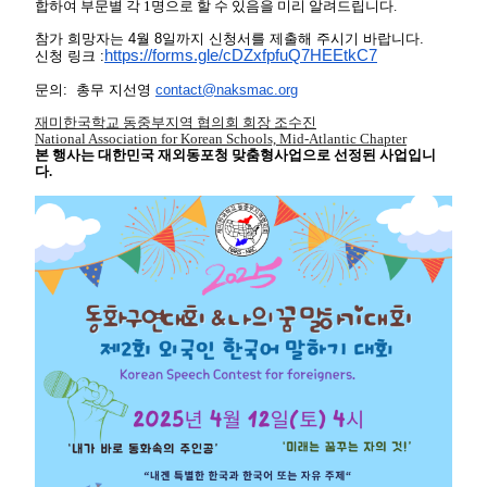
합하여
부문별
각
1
명으로
할
수
있음을
미리
알려드립니다
.
참가
희망자는
4
월
8
일까지
신청서를
제출해
주시기
바랍니다
.
https://forms.gle/
cDZxfpfuQ7HEEtkC7
신청 링크 :
문의
: 총무 지선영
contact@naksmac.org
재미한국학교
동중부지역
협의회
회장
조수진
National Association for Korean Schools, Mid-Atlantic Chapter
본
행사는
대한민국
재외동포청
맞춤형사업으로
선정된
사업입니
다
.