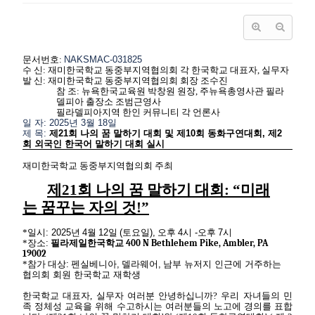
문서번호
:
NAKSMAC-031825
수
신
:
재미한국학교
동중부지역협의회
각
한국학교
대표자
,
실무자
발
신
:
재미한국학교
동중부지역협의회
회장
조수진
참
조
:
뉴욕한국교육원
박창원
원장
,
주뉴욕총영사관
필라
델피아
출장소
조범근영사
필라델피아지역
한인
커뮤니티
각
언론사
일
자
: 2025
년
3
월
18
일
제
목
:
제
21
회
나의
꿈
말하기
대회
및
제
10
회
동화구연대회
,
제
2
회
외국인
한국어
말하기
대회
실시
재미한국학교
동중부지역협의회
주최
제
21
회
나의
꿈
말하기
대회
: “
미래
는
꿈꾸는
자의
것
!”
*일시
: 2025
년
4
월
12
일
(
토요일
),
오후
4
시
-
오후
7
시
*장소
:
필라제일한국학교 400 N Bethlehem Pike, Ambler, PA
19002
*참가
대상
:
펜실베니아
,
델라웨어
,
남부
뉴저지
인근에
거주하는
협의회
회원
한국학교
재학생
한국학교
대표자
,
실무자
여러분
안녕하십니까
?
우리
자녀들의
민
족
정체성
교육을
위해
수고하시는
여러분들의
노고에
경의를
표합