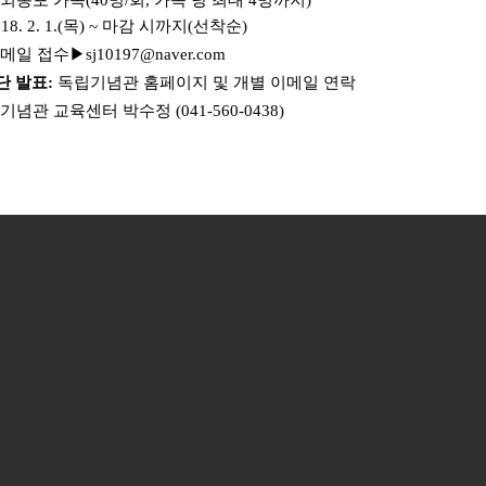
외동포 가족(40명/회, 가족 당 최대 4명까지)
18. 2
. 1.(목) ~ 마감 시까지(선착순)
메일
접수▶sj10197@naver.com
단 발표:
독립기념관 홈페이지 및 개별 이메일 연락
념관 교육센터 박수정 (041-560-0438)