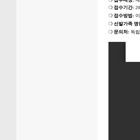
❍
접수대상:
재
❍
접수기간:
20
❍
접수방법:
이
❍
선발가족 명
❍
문의처:
독립기