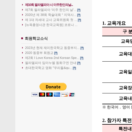
제10회 필라델피아 시 미주한인의날...
제7회 필라델피아 ‘미주 한인의 날’...
2020년 제 38회 학술대회 “ 지역사...
제 1대 차세대 교사 교육위원회 첫 ...
1. 교육개요
[뉴욕총영사관 한국교육원] 코로나 ...
구 
회원학교소식
교육
2023년 현재 재미한국학교 동중부지...
2020 동중부 회원교
교육대
제2회 I Love Korea-2nd Korean Spe...
필라델피아 임마누엘 동화구연 안내
초대한국학교 영화 "우리들&qu...
교육일
교육장
교육내
※ 한국어 ․ 영어
2. 참가자 특전
특전내