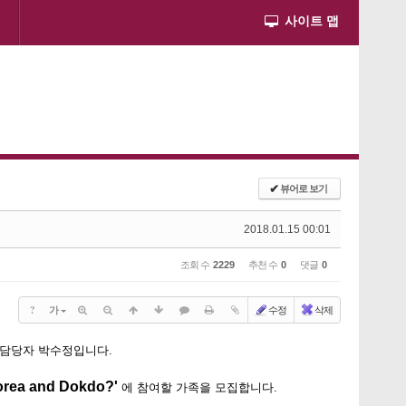
사이트 맵
✔
뷰어로 보기
2018.01.15 00:01
조회 수
2229
추천 수
0
댓글
0
?
가
수정
삭제
 담당자 박수정입니다.
a and Dokdo?'
에 참여할 가족을 모집합니다.