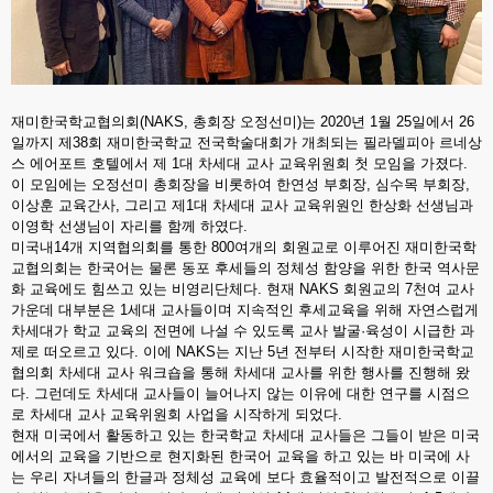
재미한국학교협의회(NAKS, 총회장 오정선미)는 2020년 1월 25일에서 26
일까지 제38회 재미한국학교 전국학술대회가 개최되는 필라델피아 르네상
스 에어포트 호텔에서 제 1대 차세대 교사 교육위원회 첫 모임을 가졌다.
이 모임에는 오정선미 총회장을 비롯하여 한연성 부회장, 심수목 부회장,
이상훈 교육간사, 그리고 제1대 차세대 교사 교육위원인 한상화 선생님과
이영학 선생님이 자리를 함께 하였다.
미국내14개 지역협의회를 통한 800여개의 회원교로 이루어진 재미한국학
교협의회는 한국어는 물론 동포 후세들의 정체성 함양을 위한 한국 역사문
화 교육에도 힘쓰고 있는 비영리단체다. 현재 NAKS 회원교의 7천여 교사
가운데 대부분은 1세대 교사들이며 지속적인 후세교육을 위해 자연스럽게
차세대가 학교 교육의 전면에 나설 수 있도록 교사 발굴·육성이 시급한 과
제로 떠오르고 있다. 이에 NAKS는 지난 5년 전부터 시작한 재미한국학교
협의회 차세대 교사 워크숍을 통해 차세대 교사를 위한 행사를 진행해 왔
다. 그런데도 차세대 교사들이 늘어나지 않는 이유에 대한 연구를 시점으
로 차세대 교사 교육위원회 사업을 시작하게 되었다.
현재 미국에서 활동하고 있는 한국학교 차세대 교사들은 그들이 받은 미국
에서의 교육을 기반으로 현지화된 한국어 교육을 하고 있는 바 미국에 사
는 우리 자녀들의 한글과 정체성 교육에 보다 효율적이고 발전적으로 이끌