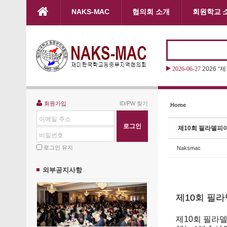
본문으로 바로가기
NAKS-MAC
협의회 소개
회원학교 
Sketchbook5, 스케치북5
Sketchbook5, 스케치북5
2026-06-27
2026 “
Sketchbook5, 스케치북5
Sketchbook5, 스케치북5
회원가입
ID/PW 찾기
Home
이메일 주소
제10회 필라델피
비밀번호
로그인 유지
Naksmac
외부공지사항
제10회 필
제
10
회
필라