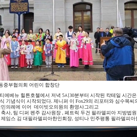
동중부협의회 어린이 합창단
티에베뉴 힐튼호첼에서 저녁 5시30분부터 시작된 칵테일 시간은
공식 기념식이 시작되었다. 제니퍼 이 Fox29의 리포터와 심수
국민의례에 이어  데이빗오의원의 환영사그리고
 축사, 팀 디퍼 펜주 감사원장 , 페트릭 두건 필라델피아 지방
 제임스 김 대필라델피아한인회장, 성티나 민주평통 필라델피아