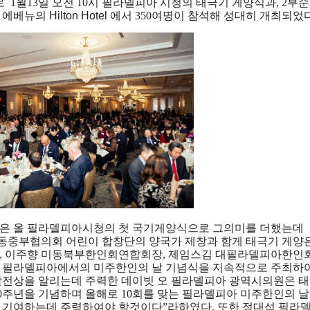
  1월13일 오전 10시 필라델피아
시청의 태극기
게양식과, 2부
에베뉴의
 Hilton Hotel 
에서 350여명이 참석해 성대히
개최되었다
은 올 필라델피아시청의 첫 국기게양식으로 그의미를 더했는데
중부협의회 어린이 합창단의 양국가 제창과 함게 태극기 게양
, 이주향 미동북부한인회연합회장, 제임스김 대필라델피아한인회
안 필라델피아에서의 미주한인의 날 기념식을 지속적으로 주최하
발전상을 알리는데 주력한 데이빗 오 필라델피아 광역시의원은 태
70주년을 기념하며 올해로 10회를 맞는 필라델피아 미주한인의 날
 기여하는데 주력하여야 할것이다”라하였다. 또한 정대섭 필라델