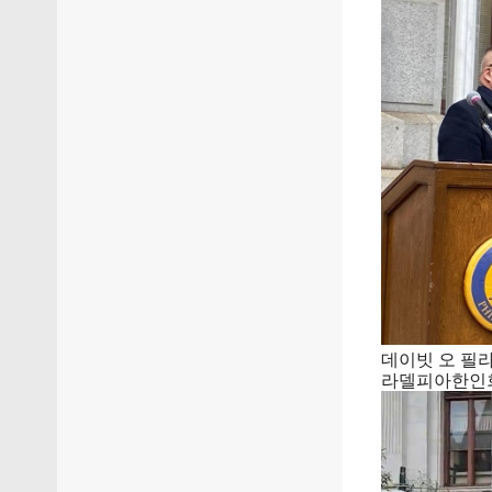
데이빗 오 필
라델피아한인