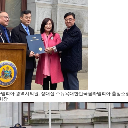
라델피아 광역시의원, 정대섭 주뉴욕대한민국필라델피아 출장소장
회장