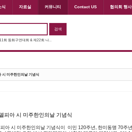
소식
자료실
커뮤니티
Contact US
협의회 행사
제11회 동화구연대회 & 제22회 나...
아 시 미주한인의날 기념식
라델피아 시 미주한인의날 기념식
델피아
시
미주한인의날 기념식
이  
이민
 120
주년
, 
한미동맹
 70
주