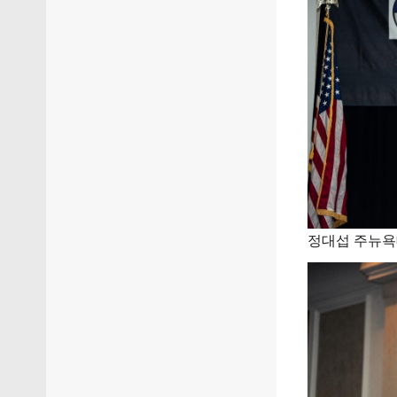
정대섭 주뉴