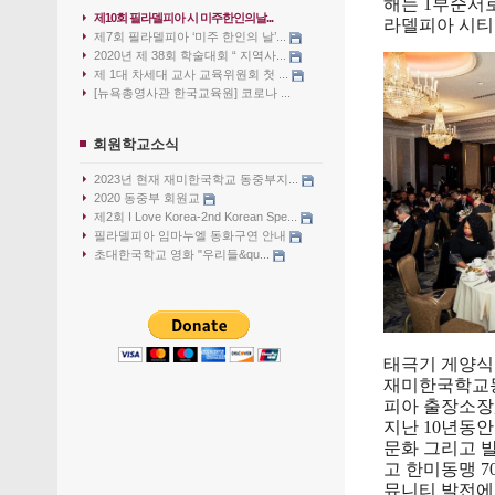
해는 1부순서로
제10회 필라델피아 시 미주한인의날...
라델피아
시티
제7회 필라델피아 ‘미주 한인의 날’...
2020년 제 38회 학술대회 “ 지역사...
제 1대 차세대 교사 교육위원회 첫 ...
[뉴욕총영사관 한국교육원] 코로나 ...
회원학교소식
2023년 현재 재미한국학교 동중부지...
2020 동중부 회원교
제2회 I Love Korea-2nd Korean Spe...
필라델피아 임마누엘 동화구연 안내
초대한국학교 영화 "우리들&qu...
태극기 게양식
재미한국학교동
피아 출장소장
지난 10년동
문화 그리고 
고 한미동맹 
뮤니티 발전에