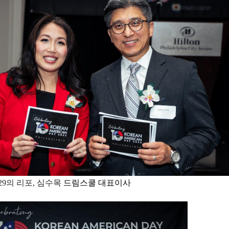
29의 리포, 심수목 
드림스쿨 대표이사