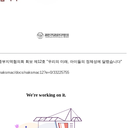
부지역협의회 회보 제12호 "우리의 미래, 아이들의 정체성에 달렸습니다"
m/naksmac/docs/naksmac12?e=0/33225755