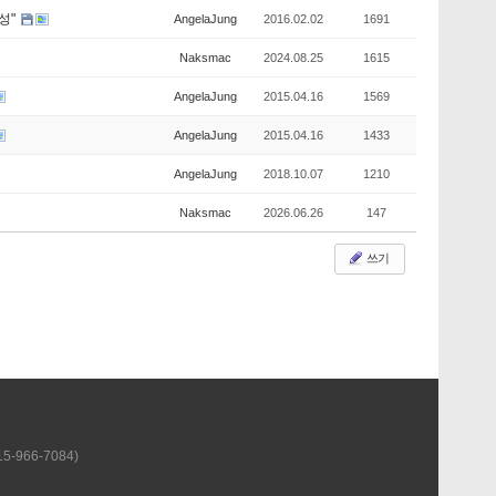
성"
AngelaJung
2016.02.02
1691
Naksmac
2024.08.25
1615
AngelaJung
2015.04.16
1569
AngelaJung
2015.04.16
1433
AngelaJung
2018.10.07
1210
Naksmac
2026.06.26
147
쓰기
-966-7084)