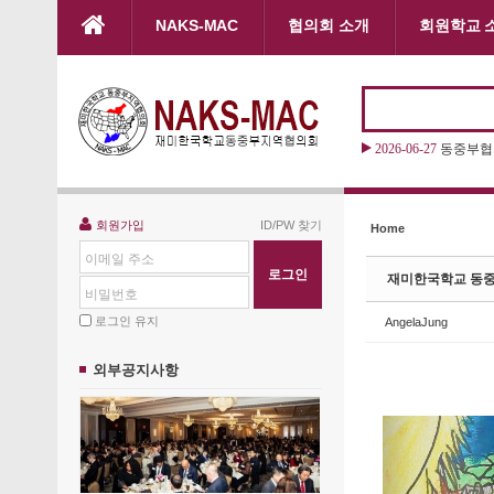
본문으로 바로가기
NAKS-MAC
협의회 소개
회원학교 
Sketchbook5, 스케치북5
Sketchbook5, 스케치북5
2026-06-27
동중부협의
2026-06-27
2026 “
Sketchbook5, 스케치북5
Sketchbook5, 스케치북5
회원가입
ID/PW 찾기
Home
이메일 주소
재미한국학교 동중
비밀번호
로그인 유지
AngelaJung
외부공지사항