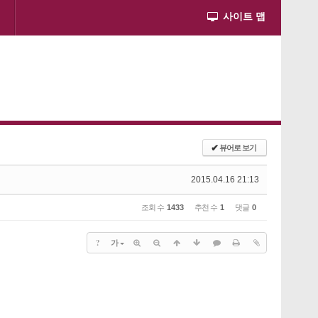
사이트 맵
✔
뷰어로 보기
2015.04.16 21:13
조회 수
1433
추천 수
1
댓글
0
?
가