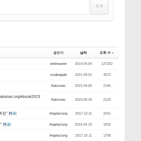
글쓴이
날짜
조회 수
webmaster
2019.09.04
127202
soojinapple
2021.09.01
3572
Naksmac
2022.09.05
2196
mac.org/ebook2023
Naksmac
2023.08.26
2120
특징"
AngelaJung
2017.10.11
2041
"
AngelaJung
2015.04.16
1832
AngelaJung
2017.10.11
1708