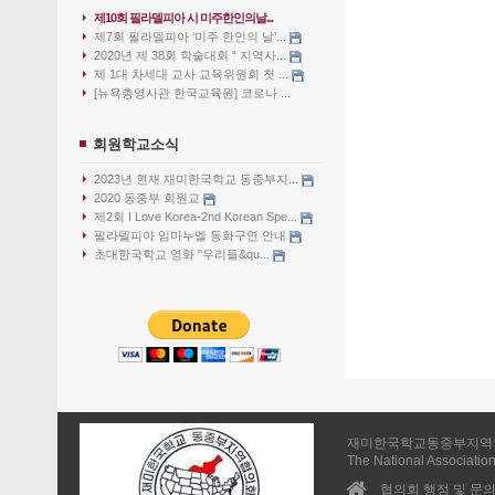
제10회 필라델피아 시 미주한인의날...
제7회 필라델피아 ‘미주 한인의 날’...
2020년 제 38회 학술대회 “ 지역사...
제 1대 차세대 교사 교육위원회 첫 ...
[뉴욕총영사관 한국교육원] 코로나 ...
회원학교소식
2023년 현재 재미한국학교 동중부지...
2020 동중부 회원교
제2회 I Love Korea-2nd Korean Spe...
필라델피아 임마누엘 동화구연 안내
초대한국학교 영화 "우리들&qu...
재미한국학교동중부지역
The National Association
협의회 행정 및 문의 