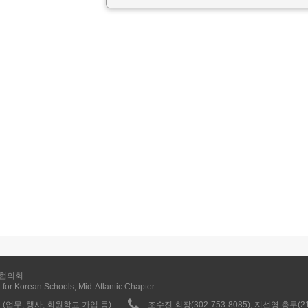
협의회
 for Korean Schools, Mid-Atlantic Chapter
(업무, 행사, 회원학교 가입 등):
조수진 회장(302-753-8085), 지선영 총무(215