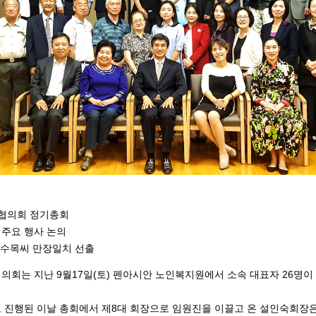
협의회
정기총회
,
주요
행사
논의
수목씨
만장일치
선출
9
17
(
)
26
협의회는
지난
월
일
토
펜아시안
노인복지원에서
소속
대표자
명이
8
로
진행된
이날
총회에서
제
대
회장으로
임원진을
이끌고
온
설인숙회장