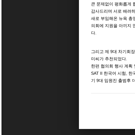
큰
문제없이
평화롭게
감사드리며
서로
배려
새로
부임해온
뉴욕
총
의회에
지원을
아끼지
.
다
9
그리고
제
대
차기회장
.
미씨가
추천되었다
한편
협의회
행사
계획
SAT II
,
한국어
시험
한
9
기
대
임원진
출범후