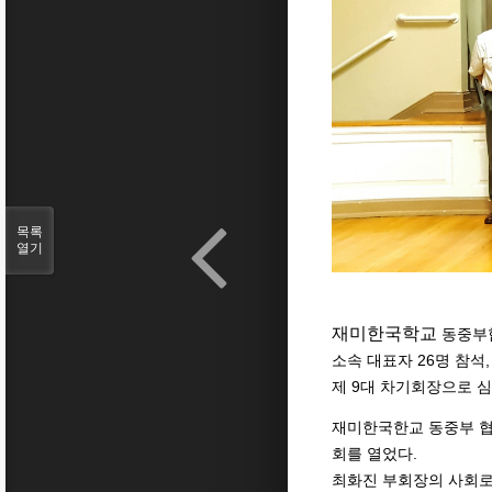
목록
열기
재미한국학교
동중부
26
소속
대표자
명
참석
9
제
대
차기회장으로
심
재미한국한교
동중부
.
회를
열었다
최화진
부회장의
사회