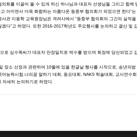
협의회를
이끌어
올
수
있게
하신
하나님과
대표자
선생님들
그리고
함께
”
하고
아끼면서
더욱
화합하는
아름다운
동중부
협의회가
되었으면
한다
는
“
영사관
이용학
교육원장님은
격려사에서
동중부
협의회의
그간의
실적을
”
.
2016-2017
않겠다
고
하였다
또한
학년도
주요행사를
논의하고
결산
및
으로
심수목씨가
대표자
만장일치로
박수를
받으며
회장에
당선되었고
10
,
및
장소
선정과
관련하여
월에
있을
한글날
행사를
시작으로
송년의밤
,
,
, NAKS
,
국어능력시험
나의꿈
말하기
대회
동요대회
학술대회
교사연수회
.
더
자세히
논의하기로
하였다