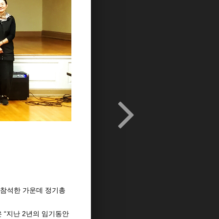
참석한
가운데
정기총
“
2
은
지난
년의
임기동안