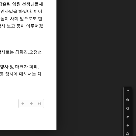
땀흘린
임원
선생님들께
.
인사말을
하였다
이어
높이
사며
앞으로도
협
감사
보고
등이
이루어졌
,
감사로는
최화진
오정선
,
행사
및
대표자
회의
등
행사에
대해서는
차
?