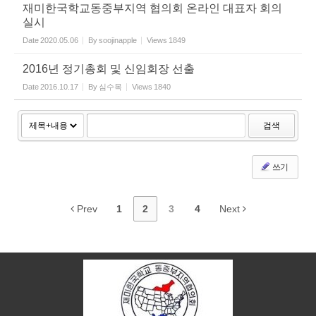
재미한국학교동중부지역 협의회 온라인 대표자 회의
실시
Date
2020.05.06
By
soojinapple
Views
1849
2016년 정기총회 및 신임회장 선출
Date
2016.10.17
By
심수목
Views
1840
검색
쓰기
Prev
1
2
3
4
Next