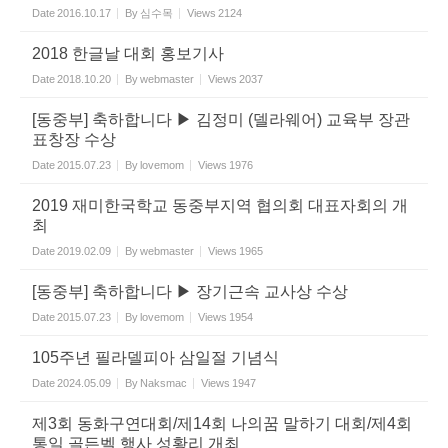
Date
2016.10.17
By
심수목
Views
2124
2018 한글날 대회 홍보기사
Date
2018.10.20
By
webmaster
Views
2037
[동중부] 축하합니다 ▶ 김정미 (델라웨어) 교육부 장관
표창장 수상
Date
2015.07.23
By
lovemom
Views
1976
2019 재미한국학교 동중부지역 협의회 대표자회의 개
최
Date
2019.02.09
By
webmaster
Views
1965
[동중부] 축하합니다 ▶ 장기근속 교사상 수상
Date
2015.07.23
By
lovemom
Views
1954
105주년 필라델피아 삼일절 기념식
Date
2024.05.09
By
Naksmac
Views
1947
제3회 동화구연대회/제14회 나의꿈 말하기 대회/제4회
통일 골든벨 행사 성황리 개최