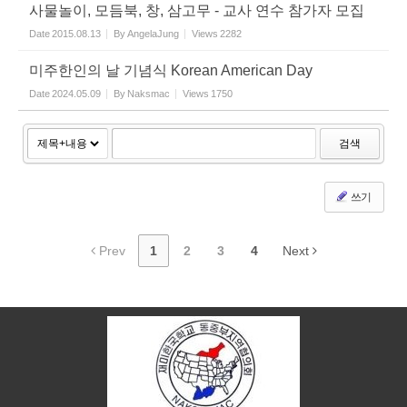
사물놀이, 모듬북, 창, 삼고무 - 교사 연수 참가자 모집
Date
2015.08.13
By
AngelaJung
Views
2282
미주한인의 날 기념식 Korean American Day
Date
2024.05.09
By
Naksmac
Views
1750
검색
쓰기
Prev
1
2
3
4
Next