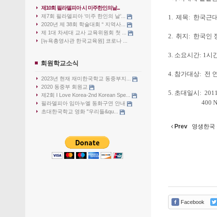
제10회 필라델피아 시 미주한인의날...
제7회 필라델피아 ‘미주 한인의 날’...
1. 제목: 한국
2020년 제 38회 학술대회 “ 지역사...
제 1대 차세대 교사 교육위원회 첫 ...
2. 취지: 한국
[뉴욕총영사관 한국교육원] 코로나 ...
3. 소요시간: 1시간
회원학교소식
4. 참가대상: 전 
2023년 현재 재미한국학교 동중부지...
2020 동중부 회원교
5. 초대일시: 2011.
제2회 I Love Korea-2nd Korean Spe...
400 N. Bethl
필라델피아 임마누엘 동화구연 안내
초대한국학교 영화 "우리들&qu...
Prev
영생한국 
Facebook