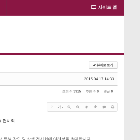
사이트 맵
✔
뷰어로 보기
2015.04.17 14:33
조회 수
3915
추천 수
0
댓글
0
?
가
색 전시회
념 특별 강연 및 삼색 전시회에 여러분을 초대합니다.