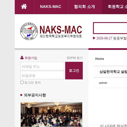
본문으로 바로가기
NAKS-MAC
협의회 소개
회원학교 
Sketchbook5, 스케치북5
Sketchbook5, 스케치북5
2026-06-27
동중부협의
Sketchbook5, 스케치북5
Sketchbook5, 스케치북5
회원가입
ID/PW 찾기
Home
이메일 주소
삼일한국학교 설립 
비밀번호
로그인 유지
admin
외부공지사항
이 시대에 절실한