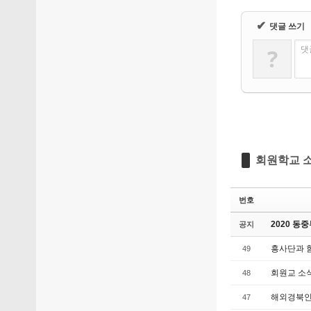
✔
댓글 쓰기
?
댓
회원학교 
번호
2020 동
공지
흥사단과 
49
회원교 소
48
해외경북인
47