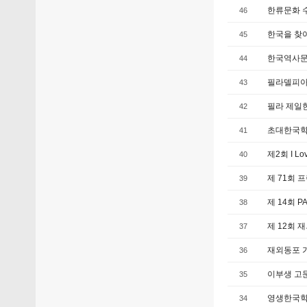
한류문화 
46
한국을 찾
45
한국역사문화 
44
필라델피아
43
필라 제일
42
초대한국학
41
제2회 I L
40
제 71회 
39
제 14회 
38
제 12회 
37
재외동포 
36
35
영생한국학
34