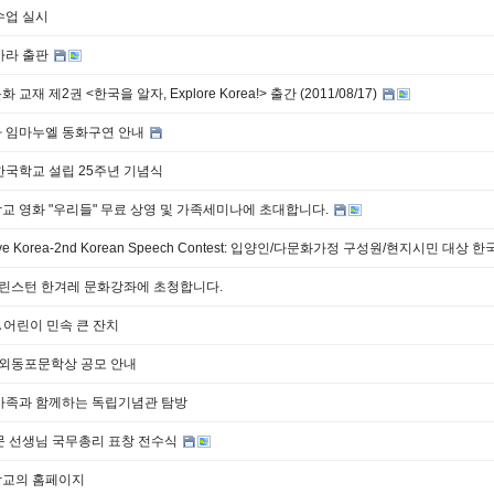
수업 실시
아라 출판
교재 제2권 <한국을 알자, Explore Korea!> 출간 (2011/08/17)
 임마누엘 동화구연 안내
한국학교 설립 25주년 기념식
교 영화 "우리들" 무료 상영 및 가족세미나에 초대합니다.
ove Korea-2nd Korean Speech Contest: 입양인/다문화가정 구성원/현지시민 대
프린스턴 한겨레 문화강좌에 초청합니다.
PA 어린이 민속 큰 잔치
재외동포문학상 공모 안내
가족과 함께하는 독립기념관 탐방
이부생 고문 선생님 국무총리 표창 전수식‏
교의 홈페이지