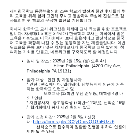
재미한국학교 동중부협의회 소속 학교의 발전과 한인 후세들의 뿌
리 교육을 위해 함께 고민해 주시고 동참하여 주심에 진심으로 감
사드리며 귀 학교의 무궁한 발전을 기원합니다.
차세대 한국학교 교사 워크샵은 차세대 교사 육성을 위한 프로젝트
입니다. 차세대(1.5 혹은 2-4세대) 한국학교 교사는 미국에서 받은
교육을 바탕으로 미국사회에서 보다 효율적이고 발전적으로 한국
어 교육을 확장해 나갈 수 있는 원동력을 지닌 재원들입니다. 이번
워크숍을 통해 보다 많은 차세대교사가 한국학교 교육 발전에 참
여하는 기회를 만들고, 네트워크를 구축하도록 할 예정입니다.
일시 및 장소 : 2025년 2월 15일 (토) 오후 4시
Hilton
Philadelphia
(4200
City
Ave,
Philadelphia PA 19131)
참가 대상 : 인턴 및 자원봉사자
* 인턴 : 펜실베니아, 델라웨어, 남부뉴저지 인근에 거주
하는 한국학교 인턴교사 및
보조교사 (12학년 우선 순위)및 대학생 4명 내
외 / 인턴
* 자원봉사자 : 중고등학생 (7학년~11학년), 선착순 16명
/ 협의회에서 봉사 시간 확인서 발급
참가 신청 마감 : 2025년 2월 8일 / 신청
https://forms.gle/
DC2yDhovQ1GhFUzz6
서:
선착순으로 접수되며 원활한 진행을 위하여 인원이
제한 될 수 있음