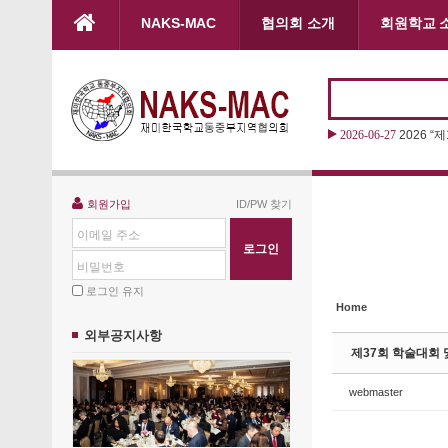
본문으로 바로가기
NAKS-MAC
협의회 소개
회원학교 
Sketchbook5, 스케치북5
Sketchbook5, 스케치북5
2026-06-27
2026 “
Sketchbook5, 스케치북5
Sketchbook5, 스케치북5
회원가입
ID/PW 찾기
이메일 주소
비밀번호
로그인 유지
Home
외부공지사항
제37회 학술대회 
webmaster