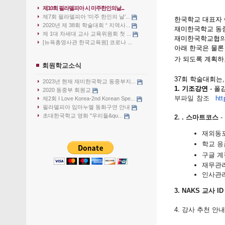
제10회 필라델피아 시 미주한인의날...
제7회 필라델피아 ‘미주 한인의 날’...
한국학교 대표자
2020년 제 38회 학술대회 “ 지역사...
재미한국학교 동중
제 1대 차세대 교사 교육위원회 첫 ...
재미한국학교협의
[뉴욕총영사관 한국교육원] 코로나 ...
아래 한국은 물론
가 되도록 계획하
회원학교소식
37회 학술대회는,
2023년 현재 재미한국학교 동중부지...
1. 기조강연
- 폴
2020 동중부 회원교
부파일 참조
ht
제2회 I Love Korea-2nd Korean Spe...
필라델피아 임마누엘 동화구연 안내
초대한국학교 영화 "우리들&qu...
2.
. 스마트코스
-
재외동
학교 응
구글 계
재무관
인사관
3. NAKS 교사 I
4. 강사 추천 안