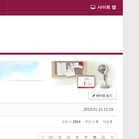
사이트 맵
✔
뷰어로 보기
2019.01.14 21:59
조회 수
2814
추천 수
0
댓글
0
?
가