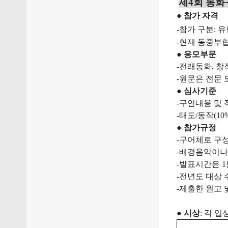
제
4
회
동화
●
참가
자격
-
참가
구분
:
유
-
현재
동중부
●
응모부문
-
전래동화
,
창
-
원문은
전문
●
심사기준
-
구연내용
및
-
태도
/
동작
(10
●
참가규정
-
구어체로
구
-
배경음악이나
-
발표시간은
1
-
전년도
대상
-
제출한
원고
●
시상
:
각
입