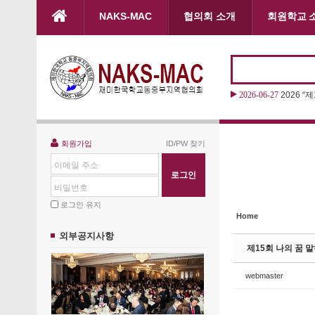
본문으로 바로가기
NAKS-MAC
협의회 소개
회원학교 
Sketchbook5, 스케치북5
Sketchbook5, 스케치북5
2026-06-27
2026 “
Sketchbook5, 스케치북5
Sketchbook5, 스케치북5
회원가입
ID/PW 찾기
이메일 주소
비밀번호
로그인 유지
Home
외부공지사항
제15회 나의 꿈 
webmaster