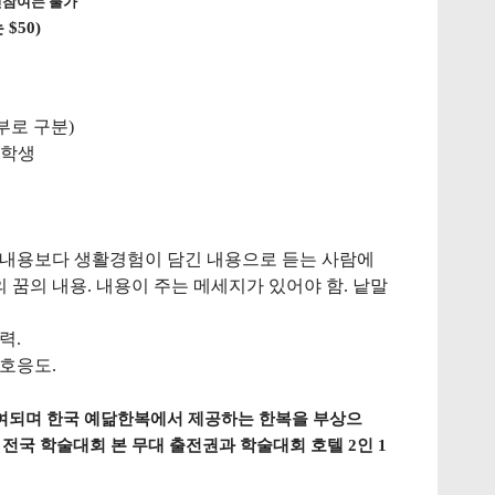
인참여는
불가
는
$50)
부로
구분
)
학생
내용보다
생활경험이
담긴
내용으로
듣는
사람에
의
꿈의
내용
.
내용이
주는
메세지가
있어야
함
.
낱말
력
.
호응도
.
여되며
한국
예닮한복에서
제공하는
한복을
부상으
전국
학술대회
본
무대
출전권과
학술대회
호텔
2
인
1