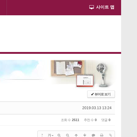
사이트 맵
✔
뷰어로 보기
2019.03.13 13:24
조회 수
2511
추천 수
0
댓글
0
?
가