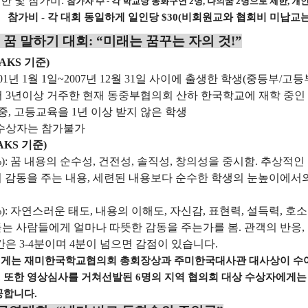
제한
및
참가비
:
참가자
수
-
각
학교당
동화구연
2
명
,
나의꿈
2
명으로
제한
,
개
참가
비
-
각
대회
동일하게
일인당
$30(
비회원교와
협회비
미납교
꿈
말하기
대회
: “
미래는
꿈꾸는
자의
것
!”
NAKS
기준
)
0
1
년
1
월
1
일
~200
7
년
12
월
31
일
사이에
출생한
학생
(
중등부
/
고등
서
3
년이상
거주한
현재
동중부협의회
산하
한국학교에
재학
중인
중
,
고등교육을
1
년
이상
받지
않은
학생
수상자는
참가불가
AKS
기준
)
):
꿈
내용의
순수성
,
건전성
,
솔직성
,
창의성을
중시함
.
추상적인
어
감동을
주는
내용
,
세련된
내용보다
순수한
학생의
눈높이에서
):
자연스러운
태도
,
내용의
이해도
,
자신감
,
표현력
,
설득력
,
호소
듣는
사람들에게
얼마나
따뜻한
감동을
주는가를
봄
.
관객의
반응
,
간은
3-4
분이며
4
분이
넘으면
감점이
있습니다
.
에게는
재미한국학교협의회
총회장상과
주미한국대사관
대사상이
수
.
또한
영상심사를
거쳐
선발된
6
명의
지역
협의회
대상
수상자에게는
공합니다
.