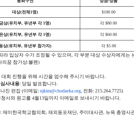
동화구연
상금
/
상품
대상
(
전체
1
명
)
$100.00
금상
(
유치부
,
유년부
각
1
명
)
각
$80.00
은상
(
유치부
,
유년부
각
1
명
)
각
$60.00
동상
(
유치부
,
유년부
참가자
)
각
$
5
.00
따라
입상자
수가
조정될
수
있으며
,
각
부분
대상
수상자에게는
나의꿈
참가상
:
볼펜
)
한
대회
진행을
위해
시간을
엄수해
주시기
바랍니다
.
심사내용
:
당일
발표합니다
.
김나진
편집
(
이메일
:
njkim@chodaeka.org
,
전
화
: 215.264.7725)
신청서와
원고를
4
월
1
3
일까지
이메일로
보내시기
바랍니다
.
찬
:
재미한국학교협의회
,
재외동포재단
,
주미대사관
,
뉴욕
총영사