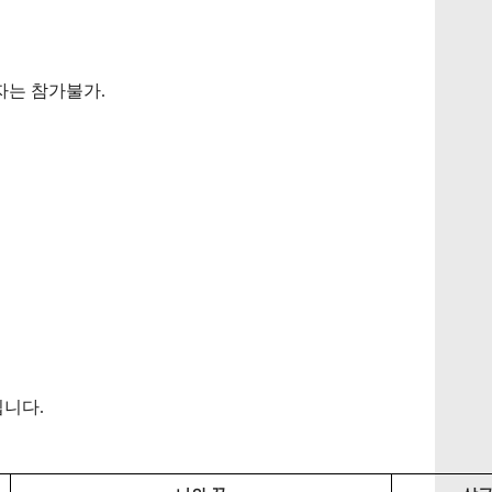
자는
참가불가
.
됩니다
.