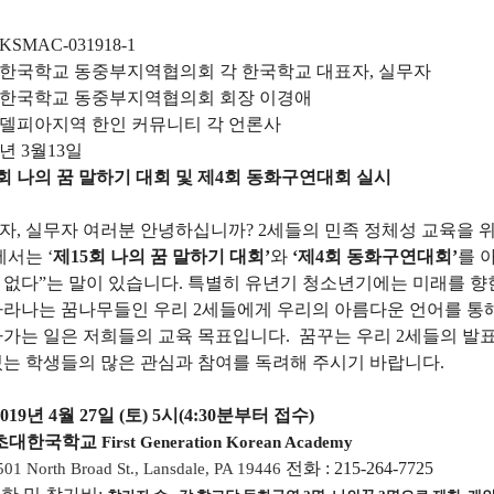
KSMAC-03
19
18-1
한국학교
동중부지역협의회
각
한국학교
대표자
,
실무자
한국학교
동중부지역협의회
회장
이경애
델피아지역
한인
커뮤니티
각
언론사
년
3
월
13
일
회
나의
꿈
말하기
대회
및
제
4
회
동화구연대회
실시
자
,
실무자
여러분
안녕하십니까
? 2
세들의
민족
정체성
교육을
에서는
‘
제
1
5
회
나의
꿈
말하기
대회
’
와
‘
제
4
회
동화구연대회
’
를
없다
”
는
말이
있습니다
.
특별히
유년기
청소년기에는
미래를
향
자라나는
꿈나무들인
우리
2
세들에게
우리의
아름다운
언어를
통
나가는
일은
저희들의
교육
목표입니다
.
꿈꾸는
우리
2
세들의
발
있는
학생들의
많은
관심과
참여를
독려해
주시기
바랍니다
.
201
9
년
4
월
2
7
일
(
토
) 5
시
(4:30
분부터
접수
)
초대한국학교
First Generation Korean Academy
501 North Broad St., Lansdale, PA 19446
전화
:
215-264-7725