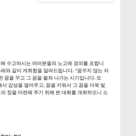
위해
수고하시는
여러분들의
노고에
경의를
표합니
아래와
같이
개최함을
알려드립니다
. “
꿈꾸지
않는
자
한
꿈을
꾸고
그
꿈을
펼쳐
나가는
시기입니다
.
또
해서
감성을
열어주고
,
꿈을
키워서
그
꿈을
더욱
빛
표의
장을
마련해
주기
위해
본
대회를
개최하오니
소