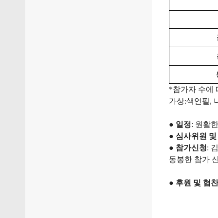
*
참가자
수에
가상
:
색연필
,
●
일정
:
원활
●
심사위원
및
●
참가신청
:
동봉한
참가
●
후원
및
협