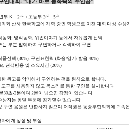
구연대회
: “
내가
바로
동화속의
주인공
”
nd
rd
th
년부
K
–
2
/
초등부
3
–
5
협의회
산하
한국학교에
재학
중인
학생으로
이전 대회
대상
수상
작동화
,
명작동화
,
위인이야기
등에서
자유롭게
선택
또는
부분
발췌하여
구연하거나
각색하여
구연
작품선택
(30%),
구연표현력
(
화술
/
암기
/
발음
40%)
%),
관객반응
및
소요시간
(20%)
성한
원고를
암기해서
구연하는
것을
원칙으로
합니다
.
도구를
사용하지
않고
목소리를
통한
구연을
실시합니다
분
30
초
-2
분이며
2
분이
넘으면
감점이
있습니다
.
수상자는
동일
부문에
참가할수
없습니다
.
및
구연
음원은
반환하지
않으며
저작권은
동중부협의회에
귀속
상자에게
상장
및
부상