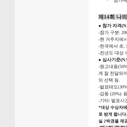
·
참가
제
14
회
나의
●
참가
자격
(
-
참가
구분
: 20
-
현
거주지에
-
한국에서
초
,
-
전년도
대상
●
심사기준
(N
-
원고내용
(50%
게
잘
전달되
의
선택
등
.
-
발표태도
(30%
-
감동
(20%):
-
기타
:
발표시
*
대상
수상자
로
받게
됩니다
실
2
박권을
제