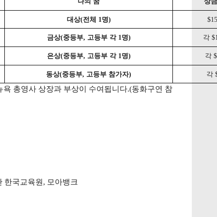
나의
꿈
상
대상
(
전체
1
명
)
$15
금상
(
중등부
,
고등부
각
1
명
)
각
$
은상
(
중등부
,
고등부
각
1
명
)
각
$
동상
(
중등부
,
고등부
참가자
)
각
뉴욕
총영사
상장과
부상이
수여됩니다
.
(
동화구연
참
관
한국교육원
,
모아뱅크