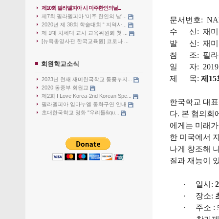
제10회 필라델피아 시 미주한인의날...
제7회 필라델피아 ‘미주 한인의 날’...
문서번호
:
NA
2020년 제 38회 학술대회 “ 지역사...
수
신
:
재미
제 1대 차세대 교사 교육위원회 첫 ...
[뉴욕총영사관 한국교육원] 코로나 ...
발
신
:
재미
참
조
:
필라
회원학교소식
일
자
: 201
9
제
목
:
제
1
5
2023년 현재 재미한국학교 동중부지...
2020 동중부 회원교
제2회 I Love Korea-2nd Korean Spe...
한국학교
대표
필라델피아 임마누엘 동화구연 안내
초대한국학교 영화 "우리들&qu...
다
.
본
협의회
에게는
미래가
한
미국에서
나게
창조해
질과
재능이
·
일시
:
·
장소
:
·
주소
: