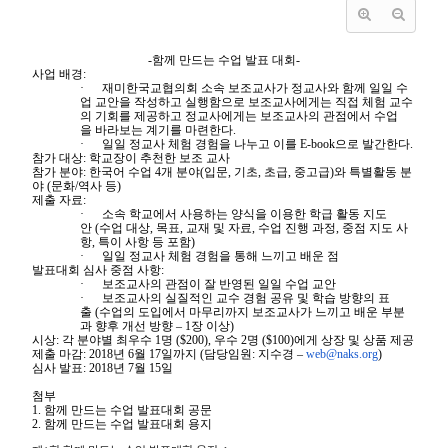
-
함께
만드는
수업
발표
대회
-
사업
배경
:
·
재미한국교협의회
소속
보조교사가
정교
사와
함께
일일
수
업
교안을
작성하고
실행함으로
보조교
사에게는
직접
체험
교수
의
기회를
제공하고
정교사에게는
보조교사의
관점에서
수업
을
바라보는
계기를
마련한다
.
·
일일
정교사
체험
경험을
나누고
이를
E-book
으로
발간한다
.
참가
대상
:
학교장이
추천한
보조
교사
참가
분야
:
한국어
수업
4
개
분야
(
입문
,
기초
,
초급
,
중고급
)
와
특별활동
분
야
(
문화
/
역사
등
)
제출
자료
:
·
소속
학교에서
사용하는
양식을
이용한
학급
활동
지도
안
(
수업
대상
,
목표
,
교재
및
자료
,
수업
진행
과정
,
중점
지도
사
항
,
특이
사항
등
포함
)
·
일일
정교사
체험
경험을
통해
느끼고
배운
점
발표대회
심사
중점
사항
:
·
보조교사의
관점이
잘
반영된
일일
수
업
교안
·
보조교사의
실질적인
교수
경험
공유
및
학습
방향의
표
출
(
수업의
도입에서
마무리까지
보조
교사가
느끼고
배운
부분
과
향후
개선
방향
– 1
장
이상
)
시상
:
각
분야별
최우수
1
명
($200),
우수
2
명
($100)
에게
상장
및
상품
제공
제출
마감
: 2018
년
6
월
17
일까지
(
담당임원
:
지수경
–
we
b@naks.org
)
심사
발표
: 2018
년
7
월
15
일
첨부
1. 함께 만드는 수업 발표대회 공문
2. 함께 만드는 수업 발표대회 용지