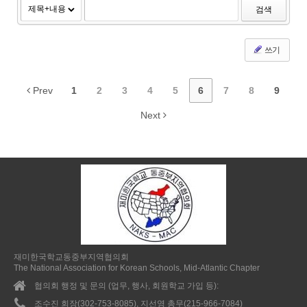
검색
쓰기
Prev
1
2
3
4
5
6
7
8
9
Next
재미한국학교동중부지역협의회
The National Association for Korean Schools, Mid-Atlantic Chapter
협의회 행정 및 문의 (업무, 행사, 회원학교 가입 등):
조수진 회장(302-753-8085), 지선영 총무(215-966-7084)