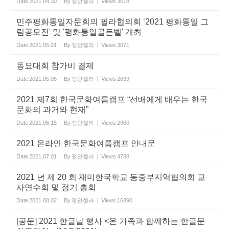
Date
2021.04.30
By
정안젤라
Views
3018
민주평화통일자문회의 필라협의회 ‘2021 평화통일 그
림공모전' 및 '평화통일골든벨' 개최
Date
2021.05.01
By
정안젤라
Views
3071
동요대회 참가비 결제
Date
2021.05.05
By
정안젤라
Views
2639
2021 제7회 한국문화여름캠프 “선배에게 배우는 한국
문화의 과거와 현재”
Date
2021.06.15
By
정안젤라
Views
2960
2021 온라인 한국문화여름캠프 안내문
Date
2021.07.01
By
정안젤라
Views
4788
2021 년 제 20 회 재미한국학교 동중부지역협의회 교
사연수회 및 정기 총회
Date
2021.08.02
By
정안젤라
Views
16890
[공문] 2021 한글날 행사 <온 가족과 함께하는 한글문