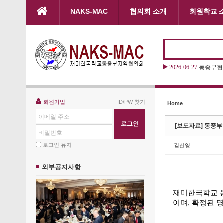
본문으로 바로가기
NAKS-MAC
협의회 소개
회원학교 
Sketchbook5, 스케치북5
Sketchbook5, 스케치북5
2026-06-27
2026 “
Sketchbook5, 스케치북5
Sketchbook5, 스케치북5
회원가입
ID/PW 찾기
Home
이메일 주소
[보도자료] 동중부
비밀번호
로그인 유지
김신영
외부공지사항
재미한국학교 동
이며, 확정된 