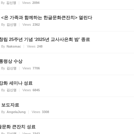
By
김신영
Views
2094
역 <온 가족과 함께하는 한글문화큰잔치> 열린다
By
김신영
Views
2362
립 25주년 기념 ‘2025년 교사사은회 밤’ 종료
By
Naksmac
Views
248
통령상 수상
By
김신영
Views
7706
강화 세미나 성료
By
김신영
Views
6845
밤 보도자료
By
AngelaJung
Views
3308
글문화 큰잔치 성료
By
김신영
Views
2343