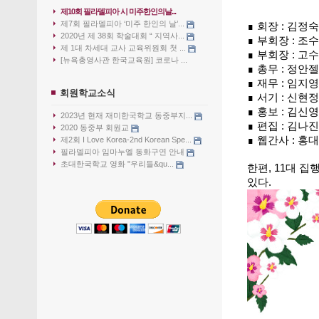
제10회 필라델피아 시 미주한인의날...
제7회 필라델피아 ‘미주 한인의 날’...
∎ 회장 : 김정
2020년 제 38회 학술대회 “ 지역사...
∎ 부회장 : 조
제 1대 차세대 교사 교육위원회 첫 ...
∎ 부회장 : 고
[뉴욕총영사관 한국교육원] 코로나 ...
∎ 총무 : 정
∎ 재무 : 임지
회원학교소식
∎ 서기 : 신현
∎ 홍보 : 김신
2023년 현재 재미한국학교 동중부지...
∎ 편집 : 김나
2020 동중부 회원교
∎ 웹간사 : 
제2회 I Love Korea-2nd Korean Spe...
필라델피아 임마누엘 동화구연 안내
초대한국학교 영화 "우리들&qu...
한편, 11대 
있다.