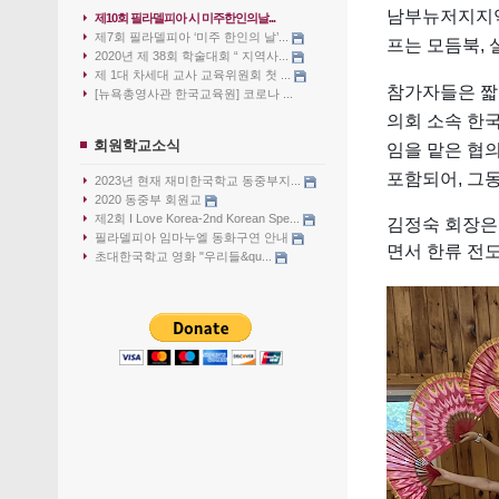
남부뉴저지지역
제10회 필라델피아 시 미주한인의날...
제7회 필라델피아 ‘미주 한인의 날’...
프는 모듬북, 
2020년 제 38회 학술대회 “ 지역사...
제 1대 차세대 교사 교육위원회 첫 ...
참가자들은 짧
[뉴욕총영사관 한국교육원] 코로나 ...
의회 소속 한
회원학교소식
임을 맡은 협
포함되어, 그
2023년 현재 재미한국학교 동중부지...
2020 동중부 회원교
제2회 I Love Korea-2nd Korean Spe...
김정숙 회장은
필라델피아 임마누엘 동화구연 안내
면서 한류 전
초대한국학교 영화 "우리들&qu...