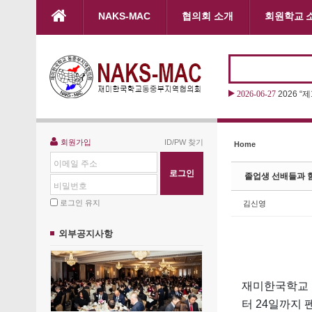
본문으로 바로가기
NAKS-MAC
협의회 소개
회원학교 
Sketchbook5, 스케치북5
Sketchbook5, 스케치북5
2026-06-27
2026 “
Sketchbook5, 스케치북5
Sketchbook5, 스케치북5
회원가입
ID/PW 찾기
Home
이메일 주소
졸업생 선배들과 함
비밀번호
로그인 유지
김신영
외부공지사항
재미한국학교 
터 24일까지