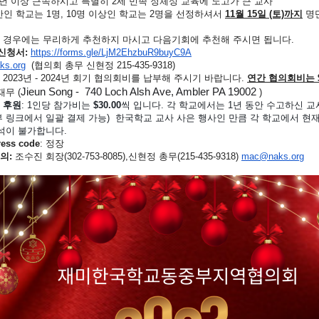
년 이상 근속하시고 특별히 2세 민족 정체성 교육에 노고가 큰 교사
만인 학교는 1명, 10명 이상인 학교는 2명을 선정하셔서
11월 15일 (토)까지
명단
 경우에는 무리하게 추천하지 마시고 다음기회에 추천해 주시면 됩니다.
신청서:
https://forms.gle/
LjM2EhzbuR9buyC9A
s.org
(협의회 총무 신현정 215-435-9318)
2023년 - 2024년 회기 협의회비를 납부해 주시기 바랍니다.
연간 협의회비는 $1
Jieun Song - 740 Loch Alsh Ave, Ambler PA 19002
재무 (
)
정 후원
: 1인당 참가비는
$30.00
씩 입니다. 각 학교에서는 1년 동안 수고하신 
 링크에서 일괄 결제 가능) 한국학교 교사 사은 행사인 만큼 각 학교에서 현
참석이 불가합니다.
ess code
: 정장
문의:
조수진 회장(302-753-8085),신현정 총무(215-435-9318)
mac@naks.org