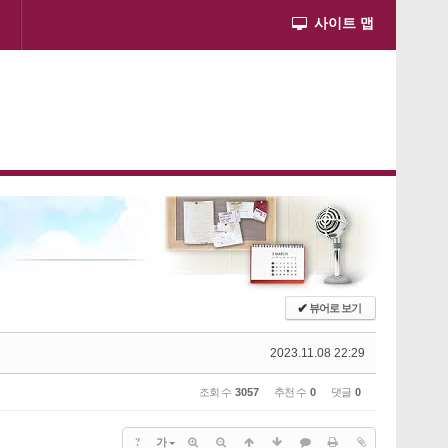
사이트 맵
✔
뷰어로 보기
2023.11.08 22:29
조회 수
3057
추천 수
0
댓글
0
?
가