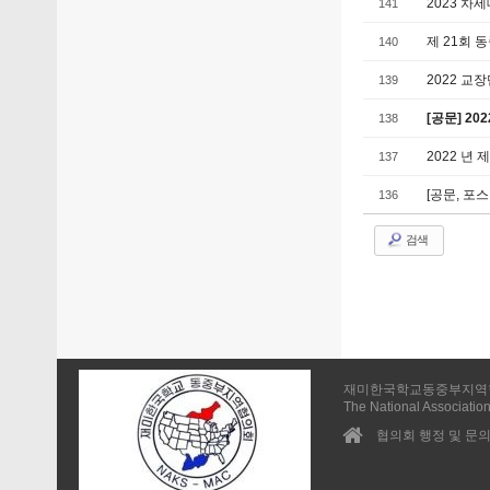
2023 차
141
제 21회 
140
2022 교
139
[공문] 20
138
2022 년
137
[공문, 포
136
검색
재미한국학교동중부지역
The National Association
협의회 행정 및 문의 