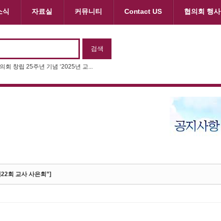
소식
자료실
커뮤니티
Contact US
협의회 행사
제11회 동화구연대회 & 제22회 나...
 제22회 교사 사은회”]