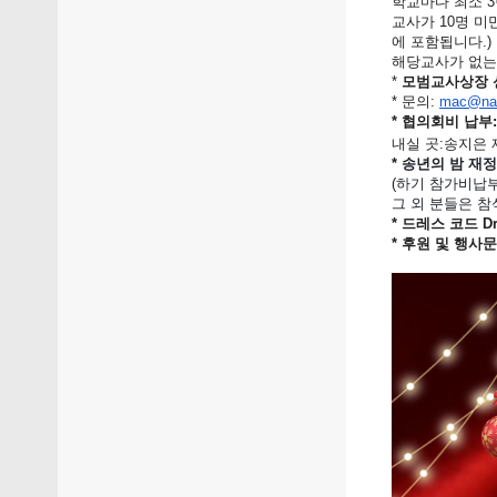
학교마다 최소 3
교사가 10명 미
에 포함됩니다.)
해당교사가 없는
*
모범교사상장 
* 문의:
mac@nak
* 협의회비 납부:
내실 곳:
송지은 
* 송년의 밤 재
(하기 참가비납부
그 외 분들은 
* 드레스 코드 Dr
* 후원 및 행사