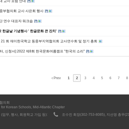
세대 교사 포럼 안내
동중부협의회 교사 사은회 행사
장단 연수 대표자 워크숍
22 한글날 기념행사 ' 한글문화 큰 잔치'
 제 21 회 재미한국학교 동중부지역협의회 교사연수회 및 정기 총회
스터, 신청서] 2022 제8회 한국문화여름캠프 "한국의 소리"
Prev
1
2
3
4
5
6
7
8
협의회
 for Korean Schools, Mid-Atlantic Chapter
(업무, 행사, 회원학교 가입 등):
조수진 회장(302-753-8085), 지선영 총무(215