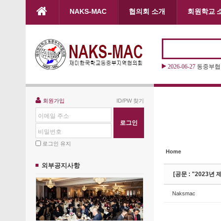
본문으로 바로가기
NAKS-MAC
협의회 소개
회원학교 
Sketchbook5, 스케치북5
Sketchbook5, 스케치북5
2026-06-27
2026 “
Sketchbook5, 스케치북5
Sketchbook5, 스케치북5
회원가입
ID/PW 찾기
이메일 주소
비밀번호
로그인 유지
Home
외부공지사항
[공문 : "2023년
Naksmac