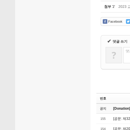
첨부
'
2
'
2023 
Facebook
✔
댓글 쓰기
?
댓
번호
[Donati
공지
[공문: 제
155
[공문: 제
154