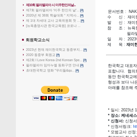
제10회 필라델피아 시 미주한인의날...
제7회 필라델피아 ‘미주 한인의 날’...
문서번호 : NAKS
2020년 제 38회 학술대회 “ 지역사...
수 신 : 재미
제 1대 차세대 교사 교육위원회 첫 ...
발 신 : 재미
[뉴욕총영사관 한국교육원] 코로나 ...
참 조 : 뉴욕
필라델피아지
일 자 : 2023
회원학교소식
제 목 :
재미한
2023년 현재 재미한국학교 동중부지...
2020 동중부 회원교
제2회 I Love Korea-2nd Korean Spe...
필라델피아 임마누엘 동화구연 안내
한국학교 대표자
초대한국학교 영화 "우리들&qu...
표합니다. 협의
동안 한국학교에
형성과 보다 나
아래를 참조해 
* 일시: 2023년 
* 장소: 케네세스 이스
* 신청서:
신청서는
* 신청서링크:
ht
* 모범교사 선정: