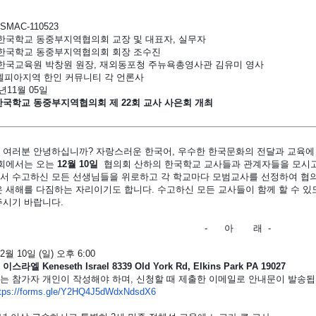
MAC-110523
한국학교 동중부지역협의회 교장 및 대표자, 실무자
한국학교 동중부지역협의회 회장 조수진
한국교육원 박창원 원장, 재외동포청 주뉴욕총영사관 김유미 영사
역 한인 커뮤니티 각 언론사
년11월 05일
국학교 동중부지역협의회 제 22회 교사 사은회 개최
 여러분 안녕하십니까? 자랑스러운 한국어, 우수한 한국문화의 전달과 교육에
회에서는 오는
12월 10일
협의회 산하의 한국학교 교사들과 관계자들을 모시고 “
서 수고하신 모든 선생님들을 위로하고 각 학교마다 모범교사를 선정하여 협의
은 새해를 다짐하는 자리이기도 합니다. 수고하신 모든 교사들이 함께 할 수 
주시기 바랍니다.
- 아 래 -
12월 10일 (일) 오후 6:00
라엘 Keneseth Israel 8339 Old York Rd, Elkins Park PA 19027
 참가자 개인이 작성해야 하며, 신청할 때 제출한 이메일로 안내문이 발송됩니다
tps://forms.gle/
Y2HQ4J5dWdxNdsdX6