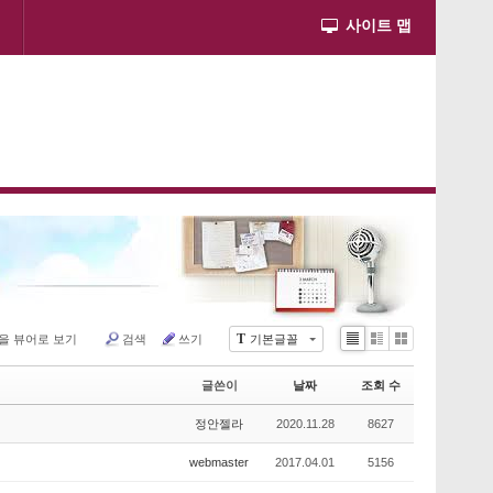
사이트 맵
T
을 뷰어로 보기
검색
쓰기
기본글꼴
Li
Zi
G
st
n
al
글쓴이
날짜
조회 수
e
le
r
정안젤라
2020.11.28
8627
y
webmaster
2017.04.01
5156