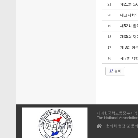
제21회 SA
21
대표자회의
20
제52회 한
19
제35회 
18
제 3회 정
17
제 7회 백범
16
검색
재미한국학교동중부지역
The National Association
협의회 행정 및 문의 