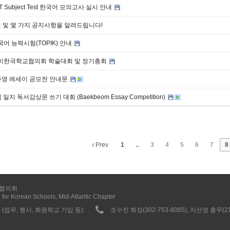
T Subject Test 한국어 모의고사 실시 안내
 및 몇 가지 공지사항을 알려드립니다!
국어 능력시험(TOPIK) 안내
재미한국학교협의회 학술대회 및 정기총회
주영 에세이 공모전 안내문
 일지 독서감상문 쓰기 대회 (Baekbeom Essay Competition)
Prev
1
...
3
4
5
6
7
8
협의회
 for Korean Schools, Mid-Atlantic Chapter
(업무, 행사, 회원학교 가입 등):
조수진 회장(302-753-8085), 지선영 총무(215