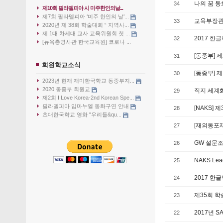
나의 꿈 
34
제10회 필라델피아 시 미주한인의날...
제7회 필라델피아 ‘미주 한인의 날’...
교육부장관
33
2020년 제 38회 학술대회 “ 지역사...
제 1대 차세대 교사 교육위원회 첫 ...
2017 한
32
[뉴욕총영사관 한국교육원] 코로나 ...
[동중부] 
31
회원학교소식
[동중부] 
30
2023년 현재 재미한국학교 동중부지...
2020 동중부 회원교
직지 세계
29
제2회 I Love Korea-2nd Korean Spe...
필라델피아 임마누엘 동화구연 안내
[NAKS]
28
초대한국학교 영화 "우리들&qu...
[재외동포
27
GW 설문
26
NAKS Lea
25
2017 한
24
제35회 학
23
2017년 S
22