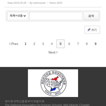
Date
2019.05.08
By
webmaster
Views
2625
검색
쓰기
Prev
1
2
3
4
5
6
7
8
9
Next
재미한국학교동중부지역협의회
The National Association for Korean Schools, Mid-Atlantic Chapter