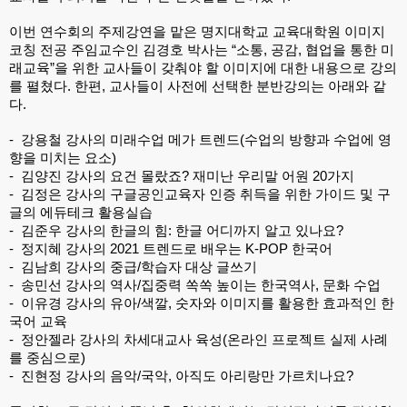
이번 연수회의 주제강연을 맡은 명지대학교 교육대학원 이미지 
코칭 전공 주임교수인 김경호 박사는 “소통, 공감, 협업을 통한 미
래교육”을 위한 교사들이 갖춰야 할 이미지에 대한 내용으로 강의
를 펼쳤다. 한편, 교사들이 사전에 선택한 분반강의는 아래와 같
다.  
-  강용철 강사의 미래수업 메가 트렌드(수업의 방향과 수업에 영
향을 미치는 요소)
-  김양진 강사의 요건 몰랐죠? 재미난 우리말 어원 20가지  
-  김정은 강사의 구글공인교육자 인증 취득을 위한 가이드 및 구
글의 에듀테크 활용실습
-  김준우 강사의 한글의 힘: 한글 어디까지 알고 있나요? 
-  정지혜 강사의 2021 트렌드로 배우는 K-POP 한국어 
-  김남희 강사의 중급/학습자 대상 글쓰기
-  송민선 강사의 역사/집중력 쏙쏙 높이는 한국역사, 문화 수업
-  이유경 강사의 유아/색깔, 숫자와 이미지를 활용한 효과적인 한
국어 교육
-  정안젤라 강사의 차세대교사 육성(온라인 프로젝트 실제 사례
를 중심으로)
-  진현정 강사의 음악/국악, 아직도 아리랑만 가르치나요?  