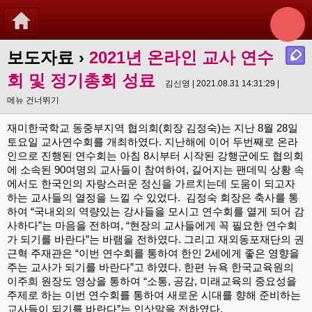
보도자료
›
2021년 온라인 교사 연수
회 및 정기총회 성료
김신영 | 2021.08.31 14:31:29 |
메뉴 건너뛰기
재미한국학교 동중부지역 협의회(회장 김정숙)는 지난 8월 28일 
토요일 교사연수회를 개최하였다. 지난해에 이어 두번째로 온라
인으로 진행된 연수회는 아침 8시부터 시작된 강행군에도 협의회
에 소속된 90여명의 교사들이 참여하여, 길어지는 팬데믹 상황 속
에서도 한국인의 자랑스러운 정신을 가르치는데 도움이 되고자 
하는 교사들의 열정을 느낄 수 있었다.  김정숙 회장은 축사를 통
하여 “국내외의 역량있는 강사들을 모시고 연수회를 열게 되어 감
사하다”는 마음을 전하며, “현장의 교사들에게 꼭 필요한 연수회
가 되기를 바란다”는 바램을 전하였다. 그리고 재외동포재단의 권
근혁 주재관은 “이번 연수회를 통하여 한인 2세에게 좋은 영향을 
주는 교사가 되기를 바란다”고 하였다. 한편 뉴욕 한국교육원의 
이주희 원장도 영상을 통하여 “소통, 공감, 미래교육의 중요성을 
주제로 하는 이번 연수회를 통하여 새로운 시대를 향해 준비하는 
교사들이 되기를 바란다”는 인삿말을 전하였다. 