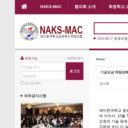
본문으로 바로가기
NAKS-MAC
협의회 소개
회원학교 
Sketchbook5, 스케치북5
Sketchbook5, 스케치북5
2026-06-27
동중부협의
Sketchbook5, 스케치북5
Sketchbook5, 스케치북5
회원가입
ID/PW 찾기
Home
이메일 주소
기금모금 역량강화
비밀번호
로그인 유지
김신영
외부공지사항
재미한국학교 동중
데 이어서, 12월
요청의 기술 등에 
지하며 보다 더 