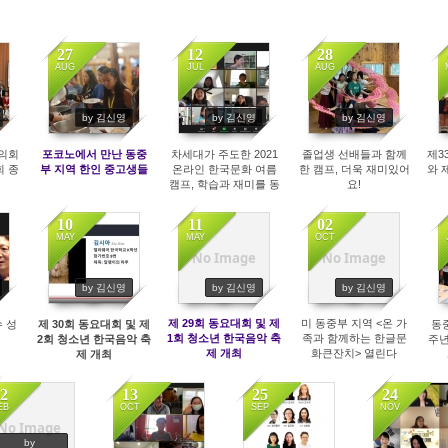
27
12
28
AUG
JUL
AUG
8257
7394
6889
by 김신영
by 김신영
by 김신영
의회
포코노에서 만난 동중
차세대가 주도한 2021
졸업생 선배들과 함께
제3
회 종
부 지역 한인 중고생들
온라인 한국문화 여름
한 캠프, 더욱 재미있어
와 
캠프, 학습과 재미를 동
요!
시에 잡다
10
11
02
MAY
MAY
OCT
No Image
No Image
7221
2094
2362
by 김신영
by 김신영
by 김신영
제 29회 동요대회 및 제
미 동중부 지역 <온 가
수 성
제 30회 동요대회 및 제
동
1회 청소년 한국음악 축
족과 함께하는 한글문
2회 청소년 한국음악 축
주년
제 개최
화큰잔치> 열린다
제 개최
2
13
25
24
EB
OCT
SEP
NOV
No Image
3308
2343
2431
2608
by