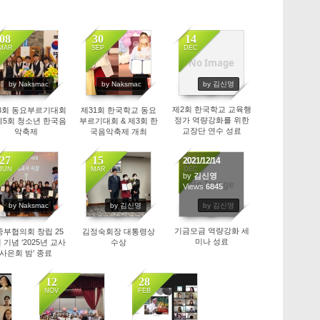
08
30
14
MAR
SEP
DEC
No Image
9774
8465
2255
by Naksmac
by Naksmac
by 김신영
제2회 한국학교 교육행
3회 동요부르기대회
제31회 한국학교 동요
정가 역량강화를 위한
제5회 청소년 한국음
부르기대회 & 제3회 한
교장단 연수 성료
악축제
국음악축제 개최
27
15
14
2021/12/14
JUN
MAR
DEC
by
김신영
No Image
248
7706
Views
6845
by Naksmac
by 김신영
by 김신영
기금모금 역량강화 세
중부협의회 창립 25
김정숙회장 대통령상
미나 성료
 기념 ‘2025년 교사
수상
사은회 밤’ 종료
12
28
NOV
FEB
7886
7213