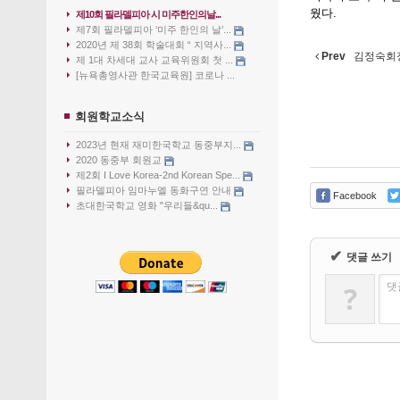
웠다.
제10회 필라델피아 시 미주한인의날...
제7회 필라델피아 ‘미주 한인의 날’...
2020년 제 38회 학술대회 “ 지역사...
Prev
김정숙회장
제 1대 차세대 교사 교육위원회 첫 ...
[뉴욕총영사관 한국교육원] 코로나 ...
회원학교소식
2023년 현재 재미한국학교 동중부지...
2020 동중부 회원교
제2회 I Love Korea-2nd Korean Spe...
필라델피아 임마누엘 동화구연 안내
Facebook
초대한국학교 영화 "우리들&qu...
✔
댓글 쓰기
?
댓