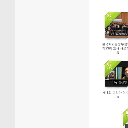
27
JUN
264
by Naksmac
한국학교동중부협
제23회 교사 사은
료
07
DEC
6712
by 김신영
제 3회 교장단 연
료
0
F