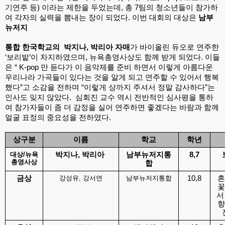
기연주 등) 이라는 제한을 두었는데, 총 7팀의 청소년들이 참가하
여 각자의 실력을 뽐내는 장이 되었다. 이번 대회의 대상은 
남부
뉴저지
통합 한국학교의  박지나, 박리아 자매
가 바이올린 듀오로 연주한 
‘보리밭’이 차지하였으며, 뉴욕총영사상도 함께 받게 되었다. 이들
은 “ K-pop 만 듣다가 이 음악제를 준비 하면서 이렇게 아름다운 
우리나라 가곡들이 있다는 것을 알게 되고 연주할 수 있어서 행복
했다”고 소감을 전하며 “이렇게 상까지 주셔서 정말 감사하다”는 
인사도 잊지 않았다.  심회진 교수 역시 전반적인 심사평을 통하
여 참가자들이 좀 더 감정을 실어 연주하면 좋겠다는 바람과 함께 
얼굴 표정의 중요성을 전하였다.  
상구분
이름
학교
학년
대상/뉴욕
박지나, 박리아 
남부뉴저지통
8,7
총영사상
합
금상
강성유, 강서연
남부뉴저지통합
10,8
흔
꽃
서
향