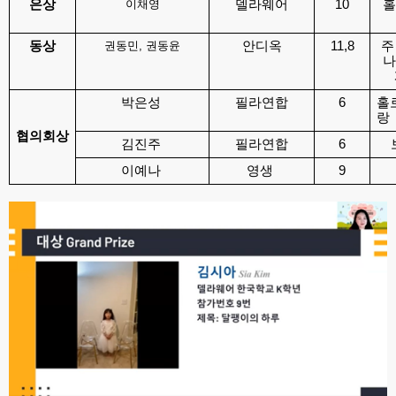
은상
이채영
델라웨어
10
홀
동상
권동민, 권동윤
안디옥
11,8
주
나
박은성 
필라연합
6
홀
랑 
협의회상
김진주 
필라연합
6
이예나 
영생 
9