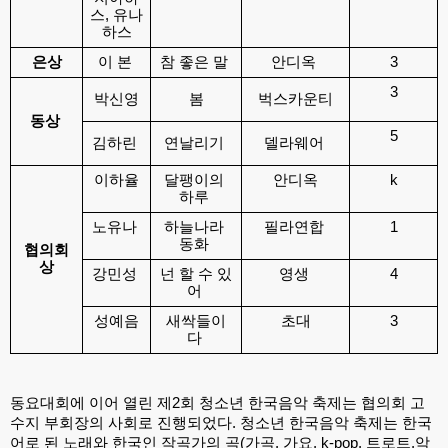
스, 유나
하스
은상
이 본 
참 좋은 말 
안디옥 
3
3
박신영
봄
벅스카운티
동상 
5
김하린 
연날리기 
델라웨어 
이하율
달팽이의 
안디옥
k
하루 
노유나 
하늘나라 
필라연합 
1
동화 
협의회
상
강민성 
넌 할 수 있
영생 
4
어 
성예음
새싹들이
초대
3
다 
동요대회에 이어 열린 제2회 청소년 한국음악 축제는 협의회 고
수지 부회장의 사회로 진행되었다. 청소년 한국음악 축제는 한국
어로 된 노래와 한국인 작곡가의 곡(가곡, 가요, k-pop, 트로트,악