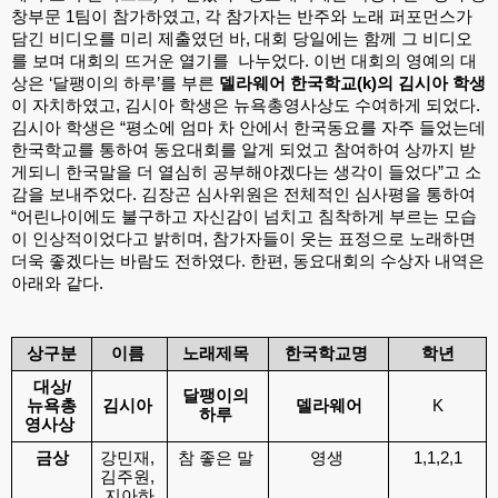
창부문 1팀이 참가하였고, 각 참가자는 반주와 노래 퍼포먼스가 
담긴 비디오를 미리 제출였던 바, 대회 당일에는 함께 그 비디오
를 보며 대회의 뜨거운 열기를  나누었다. 이번 대회의 영예의 대
상은 ‘달팽이의 하루’를 부른 
델라웨어 한국학교(k)의 김시아 학생
이 자치하였고, 김시아 학생은 뉴욕총영사상도 수여하게 되었다. 
김시아 학생은 “평소에 엄마 차 안에서 한국동요를 자주 들었는데 
한국학교를 통하여 동요대회를 알게 되었고 참여하여 상까지 받
게되니 한국말을 더 열심히 공부해야겠다는 생각이 들었다”고 소
감을 보내주었다. 김장곤 심사위원은 전체적인 심사평을 통하여 
“어린나이에도 불구하고 자신감이 넘치고 침착하게 부르는 모습
이 인상적이었다고 밝히며, 참가자들이 웃는 표정으로 노래하면 
더욱 좋겠다는 바람도 전하였다. 한편, 동요대회의 수상자 내역은 
아래와 같다. 
상구분
이름 
노래제목 
한국학교명 
학년
대상/
달팽이의 
뉴욕총
김시아 
델라웨어
K
하루 
영사상 
금상
강민재, 
참 좋은 말 
영생 
1,1,2,1
김주원, 
지아하