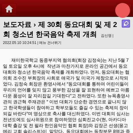
보도자료
›
제 30회 동요대회 및 제 2
회 청소년 한국음악 축제 개최
김신영 |
2022.05.10 10:24:51 |
메뉴 건너뛰기
       재미한국학교 동중부지역 협의회(회장 김정숙)는 지난 5월 7
일 토요일 오후 4시에  작년과 마찬가지로 온라인 공간에서 동요
대회와 청소년 한국음악 축제를 개최하였다. 먼저, 동요대회는 협
의회 조수진 부회장의 사회로 애국가 및 미국가 제창으로 시작되
었다. 김정숙 회장은 환영사에서 “동요대회를 통하여 어린이들이 
우리의 언어를 잊지 않고 풍부한 감성을 잘 표현하여 예쁘고 아름
다운 품성이 잘 자리잡길 기대한다”고 전하였다. 또한 뉴욕총영사
관의 권근혁 주재관은 “ 이번 대회가 단순한 경연으로 끝나지 않
고 한국학생들이 참여하고 학부모들도 즐길 수 있는 축제의 장이 
되길 바란다”며 영상으로 축사를 대신하였다. 이번 대회의 심사는 
전년도에도 심사위원으로 참여하였던 심회진교수(현, 아카디아 
대학 출강 및 전 필라 한인음악인 협회 회장)와 김장곤 선생(몽고
메리 교회 솔리스트)이  맡았다.  동요대회에는 독창부문 8명과 중